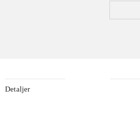
Detaljer
...
...
...
...