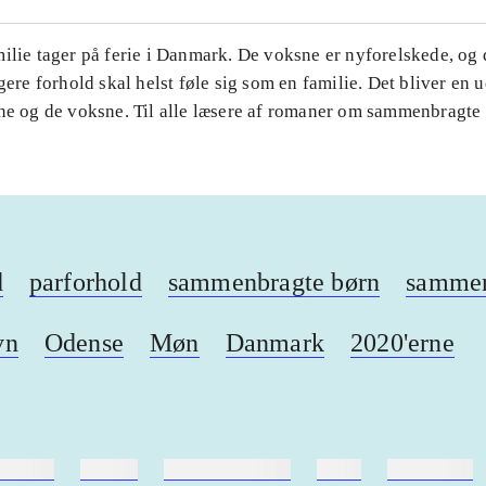
ilie tager på ferie i Danmark. De voksne er nyforelskede, og 
igere forhold skal helst føle sig som en familie. Det bliver en
ne og de voksne. Til alle læsere af romaner om sammenbragte 
d
parforhold
sammenbragte børn
sammen
vn
Odense
Møn
Danmark
2020'erne
ebøger
ridning
hestesygdomme
vokal
sygdomme