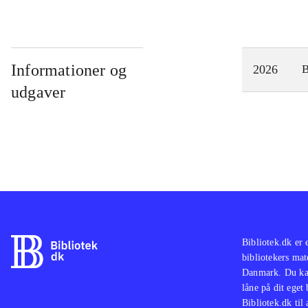
Informationer og
2026
udgaver
Bibliotek.dk er 
bibliotekers mat
Danmark. Du kan
låne på dit eget
Bibliotek.dk til