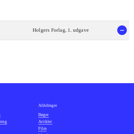
Holgers Forlag, 1. udgave
Afdelinger
k
Bøger
ning
Artikler
Film