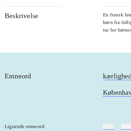
Beskrivelse
En fransk fam
børn fra tidl
tur for børne
Emneord
kærlighe
Københa
Lignende emneord
heste
børn