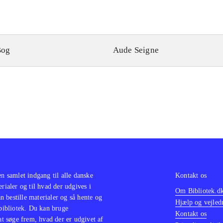
Bog
Aude Seigne
en samlet indgang til alle danske
Kontakt os
erialer og til hvad der udgives i
Om Bibliotek.d
 bestille materialer og så hente og
Hjælp og vejled
 bibliotek. Du kan bruge
Kontakt os
 at søge frem, hvad der er udgivet af