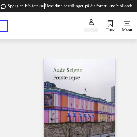
Spørg en bibliotekar
Hent dine bestillinger på dit foretrukne bibliotek
Log ind
Husk
Menu