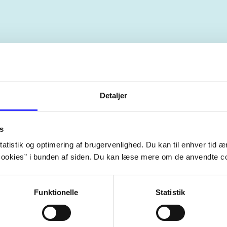
Artiklerne i
handler ofte om
lorem ipsum dolor sit amet ...
Detaljer
Tidsskrift
s
atistik og optimering af brugervenlighed. Du kan til enhver tid æn
ookies” i bunden af siden. Du kan læse mere om de anvendte co
Funktionelle
Statistik