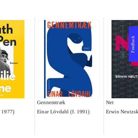
Feedback
Gennemtræk
Net
. 1977)
Einar Lövdahl (f. 1991)
Erwin Neutzs