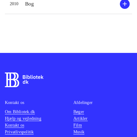
Bog
2010
Kontakt os
Afdelinger
Om Bibliotek.dk
Bøger
Hjælp og vejledning
Artikler
Kontakt os
Film
Privatlivspolitik
Musik