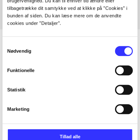
brugervenlighed. Du kan til enhver tid ændre eller
tilbagetrække dit samtykke ved at klikke på ”Cookies” i
bunden af siden. Du kan læse mere om de anvendte
cookies under ”Detaljer”.
Samtykkevalg
Nødvendig
Artikler
Alle registrerede artikler fordelt på udgivelser
Funktionelle
...
Statistik
...
Marketing
...
Tillad alle