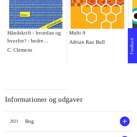
Håndskrift - hvordan og
Multi 9
Fo
Feedback
hvorfor? : bedre
Tr
Adrian Rau Bull
håndskrivning :
C. Clemens
Lo
selvstudium
Informationer og udgaver
Bog
2021