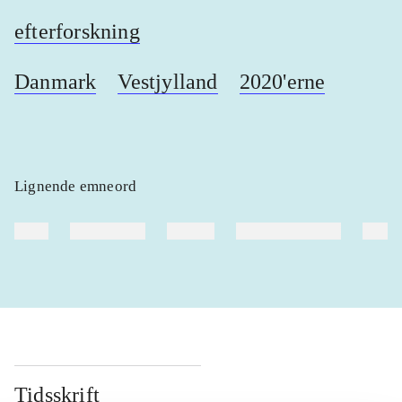
efterforskning
Danmark
Vestjylland
2020'erne
Lignende emneord
heste
børnebøger
ridning
hestesygdomme
vokal
Tidsskrift