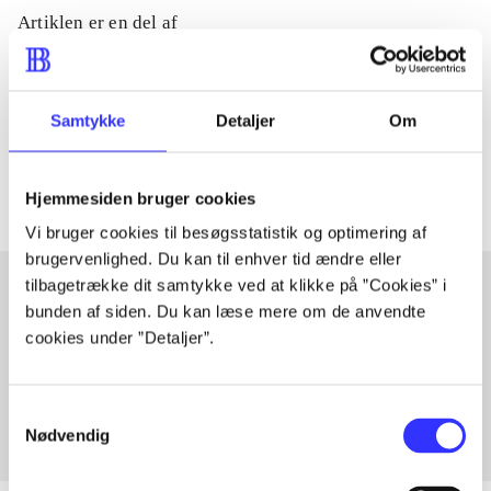
Artiklen er en del af
lorem ipsum dolor sit amet ...
Tidsskrift
Samtykke
Detaljer
Om
Artiklerne i
handler ofte om
Hjemmesiden bruger cookies
Vi bruger cookies til besøgsstatistik og optimering af
brugervenlighed. Du kan til enhver tid ændre eller
tilbagetrække dit samtykke ved at klikke på ”Cookies” i
bunden af siden. Du kan læse mere om de anvendte
Artikler med samme emner
cookies under ”Detaljer”.
Fra
Samtykkevalg
Nødvendig