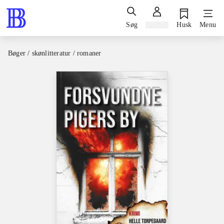
Søg
Log ind
Husk
Menu
Bøger / skønlitteratur / romaner