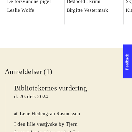
De forsvundne piger
Dødbold : krimi
Sk
Leslie Wolfe
Birgitte Vestermark
Ki
Feedback
Anmeldelser (1)
Bibliotekernes vurdering
d. 20. dec. 2024
Lene Hedengran Rasmussen
af
I den lille vestjyske by Tjern