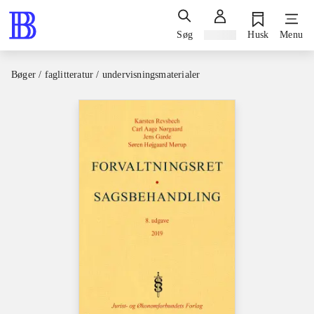
Søg
Log ind
Husk
Menu
Bøger / faglitteratur / undervisningsmaterialer