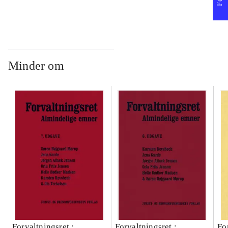
Minder om
Forvaltningsret :
Forvaltningsret :
Fo