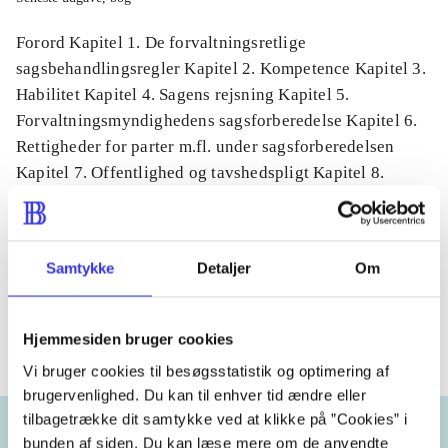
Forord Kapitel 1. De forvaltningsretlige
sagsbehandlingsregler Kapitel 2. Kompetence Kapitel 3.
Habilitet Kapitel 4. Sagens rejsning Kapitel 5.
Forvaltningsmyndighedens sagsforberedelse Kapitel 6.
Rettigheder for parter m.fl. under sagsforberedelsen
Kapitel 7. Offentlighed og tavshedspligt Kapitel 8.
Sagens afgørelse Kapitel 9. Form, begrundelse og
klagevejledning Kapitel 10. Bekendtgørelse og
kommunikation Kapitel 11. Sanktioner over for
Samtykke
Detaljer
Om
sagsbehandlingsfejl Forkortelser Love mv. Domsregister
Ombudsmandsudtalelser Sagregister
Hjemmesiden bruger cookies
Vi bruger cookies til besøgsstatistik og optimering af
brugervenlighed. Du kan til enhver tid ændre eller
tilbagetrække dit samtykke ved at klikke på ”Cookies” i
bunden af siden. Du kan læse mere om de anvendte