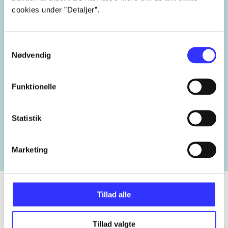
cookies under ”Detaljer”.
Emneord
forvaltningsret
sagsbehandling
Samtykkevalg
Nødvendig
Funktionelle
Lignende emneord
Statistik
heste
børnebøger
ridning
hestesygdomme
vokal
Marketing
Tillad alle
Tidsskrift
Tillad valgte