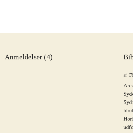
Anmeldelser (4)
Bib
F
af
Arca
Syde
Sydf
blod
Hori
udfo