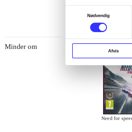
...
Samtykkevalg
Nødvendig
Minder om
Afvis
Need for speed