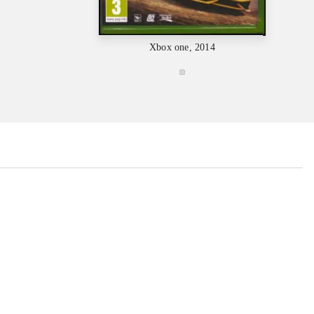
Xbox one, 2014
Xbo
...
...