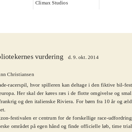
Climax Studios
liotekernes vurdering
d. 9. okt. 2014
inn Christiansen
de-racerspil, hvor spilleren kan deltage i den fiktive bil-fes
uropa. Her skal der køres ræs i de flotte omgivelse og small
rankrig og den italienske Riviera. For børn fra 10 år og æl
et
.
zon-festivalen er centrum for de forskellige race-udfordrin
rske området på egen hånd og finde officielle løb, time trial