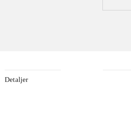
Detaljer
...
...
...
...