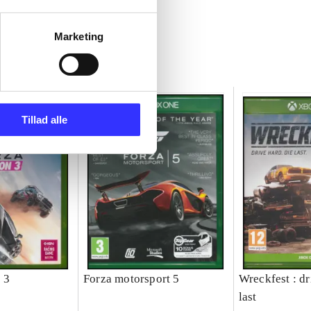
Marketing
Tillad alle
 3
Forza motorsport 5
Wreckfest : dr
last