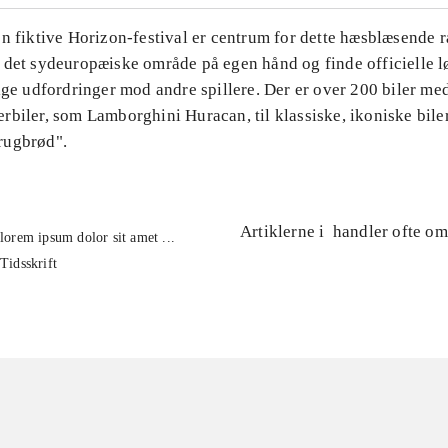
n fiktive Horizon-festival er centrum for dette hæsblæsende r
det sydeuropæiske område på egen hånd og finde officielle løb
ige udfordringer mod andre spillere. Der er over 200 biler med 
biler, som Lamborghini Huracan, til klassiske, ikoniske bile
rugbrød".
Artiklerne i
handler ofte om
lorem ipsum dolor sit amet ...
Tidsskrift