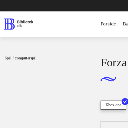
Forside
B
Spil / computerspil
Forza
Xbox one