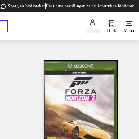
Spørg en bibliotekar
Hent dine bestillinger på dit foretrukne bibliotek
Log ind
Husk
Menu