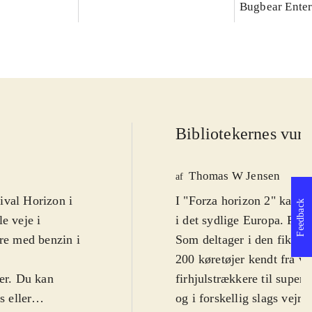
Bugbear Enter
Bibliotekernes vurd
Thomas W Jensen
af
tival Horizon i
I "Forza horizon 2" kan de
Feedback
e veje i
i det sydlige Europa. For a
dre med benzin i
Som deltager i den fiktiv
200 køretøjer kendt fra vi
ger. Du kan
firhjulstrækkere til superb
s eller
og i forskellig slags vejr