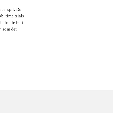
acerspil. Du
, time trials
- fra de helt
r, som det