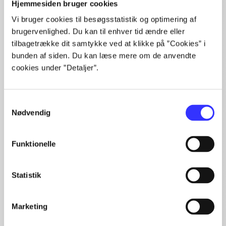
Hjemmesiden bruger cookies
Artikler
Vi bruger cookies til besøgsstatistik og optimering af
Alle registrerede artikler fordelt på udgivelser
brugervenlighed. Du kan til enhver tid ændre eller
tilbagetrække dit samtykke ved at klikke på ”Cookies” i
...
bunden af siden. Du kan læse mere om de anvendte
...
cookies under ”Detaljer”.
...
...
...
Samtykkevalg
Nødvendig
Funktionelle
Minder om
Statistik
Marketing