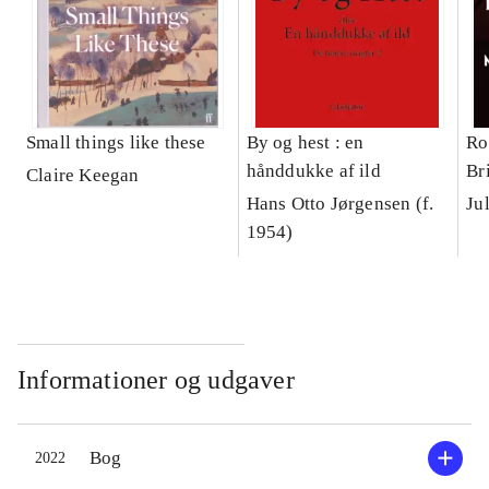
Small things like these
By og hest : en
Ro
hånddukke af ild
Br
Claire Keegan
Co
Hans Otto Jørgensen (f.
1954)
Informationer og udgaver
Bog
2022