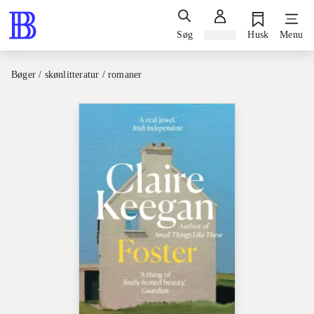
Søg
Log ind
Husk
Menu
Bøger / skønlitteratur / romaner