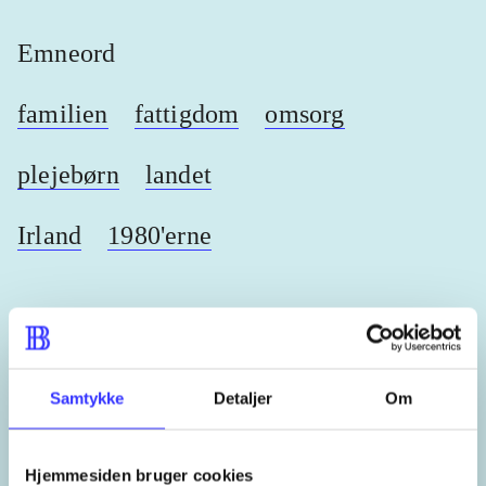
Emneord
familien
fattigdom
omsorg
plejebørn
landet
Irland
1980'erne
Lignende emneord
Samtykke
Detaljer
Om
heste
børnebøger
ridning
hestesygdomme
vokal
Hjemmesiden bruger cookies