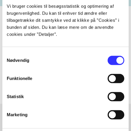
Vi bruger cookies til besøgsstatistik og optimering af
brugervenlighed. Du kan til enhver tid ændre eller
tilbagetrække dit samtykke ved at klikke på ”Cookies” i
bunden af siden. Du kan læse mere om de anvendte
Tidsskrift
cookies under ”Detaljer”.
Artiklen er en del af
Samtykkevalg
lorem ipsum dolor sit amet ...
Nødvendig
Tidsskrift
Artiklerne i
handler ofte om
Funktionelle
Statistik
Marketing
Artikler med samme emner