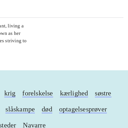
nt, living a
own as her
s striving to
krig
forelskelse
kærlighed
søstre
slåskampe
død
optagelsesprøver
 steder
Navarre