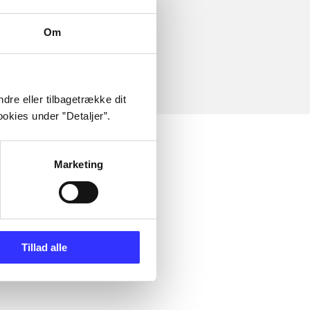
Om
dre eller tilbagetrække dit
okies under ”Detaljer”.
Marketing
Tillad alle