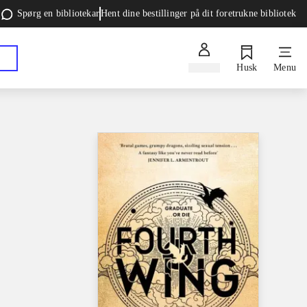
Spørg en bibliotekar
Hent dine bestillinger på dit foretrukne bibliotek
Log ind
Husk
Menu