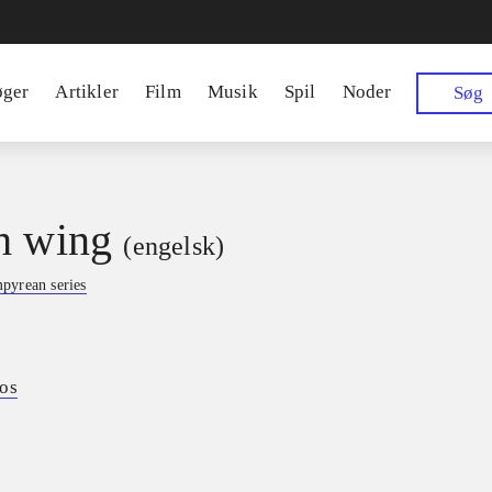
øger
Artikler
Film
Musik
Spil
Noder
Søg
h wing
(engelsk)
pyrean series
os