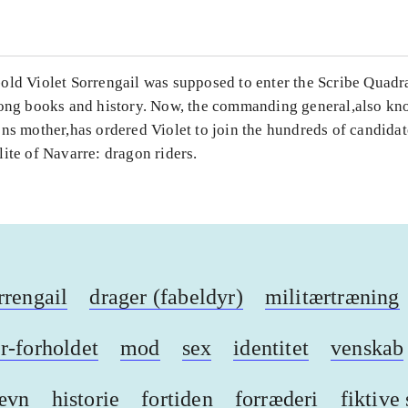
ld Violet Sorrengail was supposed to enter the Scribe Quadra
mong books and history. Now, the commanding general,also kn
ns mother,has ordered Violet to join the hundreds of candidate
ite of Navarre: dragon riders.
rrengail
drager (fabeldyr)
militærtræning
r-forholdet
mod
sex
identitet
venskab
ævn
historie
fortiden
forræderi
fiktive