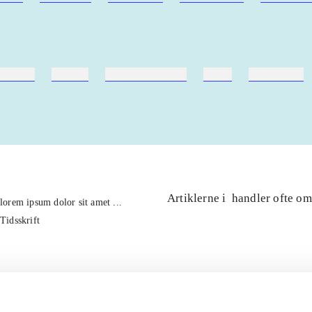
ebøger
ridning
hestesygdomme
vokal
sygdomme
Artiklerne i
handler ofte om
lorem ipsum dolor sit amet ...
Tidsskrift