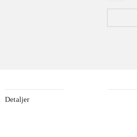
Detaljer
...
...
...
...