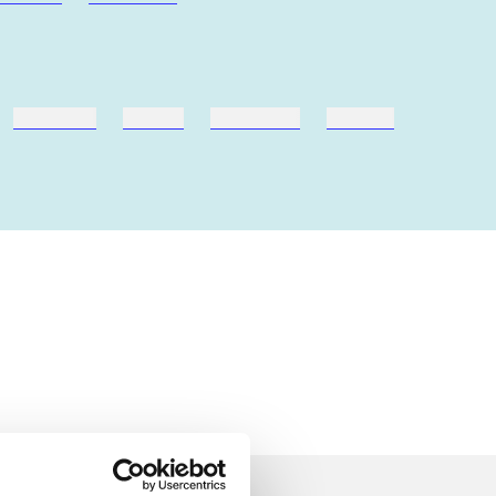
hestesport
træning
skolebøger
hesteavl