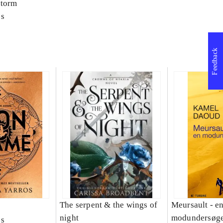
storm
os
Feedback
The serpent & the wings of
Meursault - e
night
modundersøge
os