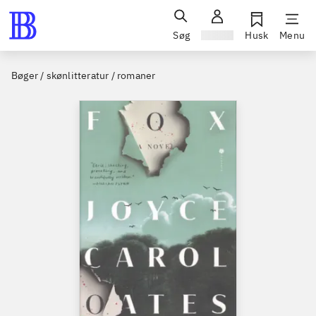
Søg
Log ind
Husk
Menu
Bøger / skønlitteratur / romaner