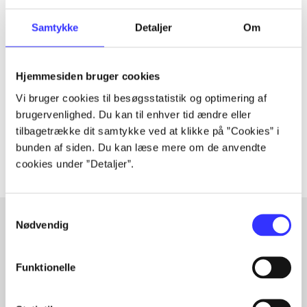
Samtykke
Detaljer
Om
Tidsskrift
Artiklen er en del af
Hjemmesiden bruger cookies
lorem ipsum dolor sit amet ...
Vi bruger cookies til besøgsstatistik og optimering af
Tidsskrift
brugervenlighed. Du kan til enhver tid ændre eller
tilbagetrække dit samtykke ved at klikke på ”Cookies” i
Artiklerne i
handler ofte om
bunden af siden. Du kan læse mere om de anvendte
cookies under ”Detaljer”.
Samtykkevalg
Nødvendig
Artikler med samme emner
Funktionelle
Fra