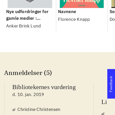
Nye udfordringer for
Navnene
So
gamle medier :
Florence Knapp
Do
Skandinavisk public
Anker Brink Lund
service i det 21.
århundrede
Anmeldelser (5)
Feedback
Bibliotekernes vurdering
d. 10. jan. 2019
Litte
Christine Christensen
af
Loui
af