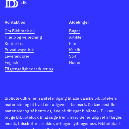
samtidsroman om mænd i
udsatte positioner.
Fortællingerne er lavmælte og
Kontakt os
Afdelinger
tankevækkende, og den
Om Bibliotek.dk
Bøger
melankolske tone og de
Hjælp og vejledning
Artikler
almenmenneskelige dilemmaer
Kontakt os
Film
Privatlivspolitik
Musik
sidder i en efter endt læsning
.
Leverandører
Spil
Donal Ryan, prisvindende irsk
English
Noder
forfatter, har tidligere udgivet
Tilgængelighedserklæring
Rust
Som røg for vinden
Mænd
uden kvinder
og Som røg for
vinden, der begge ligeledes
Bibliotek.dk er en samlet indgang til alle danske bibliotekers
kredser om emner som
materialer og til hvad der udgives i Danmark. Du kan bestille
ensomhed, kærlighed, tvivl og
materialer og så hente og låne på dit eget bibliotek. Du kan
identitet. Oplagt også at kaste
bruge Bibliotek.dk til at søge frem, hvad der er udgivet af bøger,
musik, tidsskrifter, artikler, e-bøger, lydbøger osv. Bibliotek.dk
sig over den fremragende