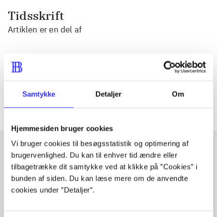
Tidsskrift
Artiklen er en del af
lorem ipsum dolor sit amet ...
Tidsskrift
Artiklerne i
handler ofte om
Samtykke
Detaljer
Om
Hjemmesiden bruger cookies
Vi bruger cookies til besøgsstatistik og optimering af
brugervenlighed. Du kan til enhver tid ændre eller
Artikler med samme emner
tilbagetrække dit samtykke ved at klikke på ”Cookies” i
bunden af siden. Du kan læse mere om de anvendte
Fra
cookies under ”Detaljer”.