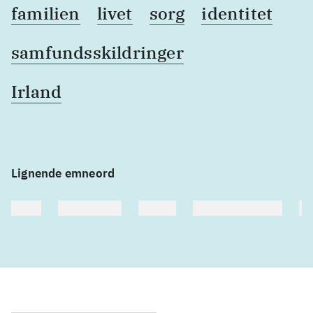
familien
livet
sorg
identitet
samfundsskildringer
Irland
Lignende emneord
heste
børnebøger
ridning
hestesygdomme
vo