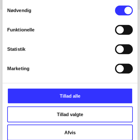
Samtykkevalg
Nødvendig
Funktionelle
Artikler
Alle registrerede artikler fordelt på udgivelser
Statistik
...
Marketing
...
Tillad alle
...
Tillad valgte
...
Afvis