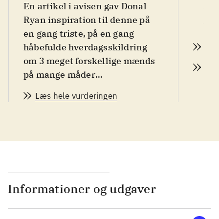
En artikel i avisen gav Donal
199
Ryan inspiration til denne på
d. 9
en gang triste, på en gang
håbefulde hverdagsskildring
Læs
om 3 meget forskellige mænds
Læs
på mange måder
sammenlignelige liv. Til et
Læs hele vurderingen
bredt voksent publikum, der
holder af et nutidigt, poetisk
udtryk. Velegnet til læsekredse
.
Farouk er bådflygtning fra
Syrien, en frygtelig rejse, der
har berøvet ham kone og barn
Informationer og udgaver
og efterladt ham traumatiseret i
et fremmed land. Lampy er 23