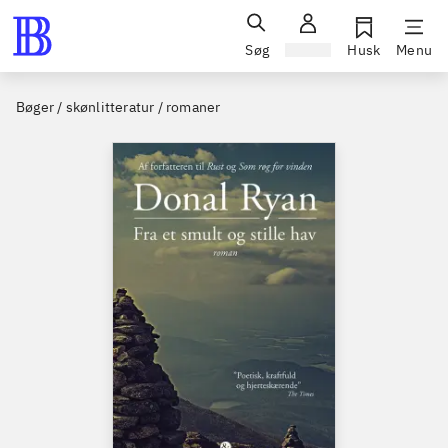
Søg
Log ind
Husk
Menu
Bøger / skønlitteratur / romaner