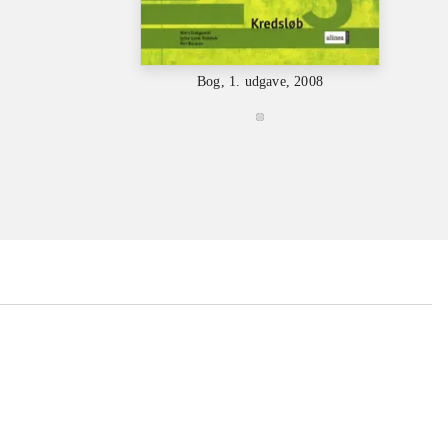
Bog, 1. udgave, 2008
Bo
...
...