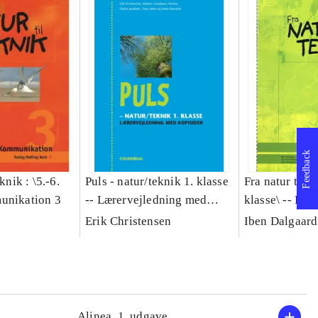
Feedback
knik : \5.-6.
Puls - natur/teknik 1. klasse
Fra natur til te
unikation 3
-- Lærervejledning med
klasse\ -- Lær
kopisider
med kopisider
Erik Christensen
Iben Dalgaard
Alinea, 1. udgave