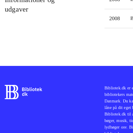
udgaver
2008
Bibliotek.dk er 
bibliotekers mat
Danmark. Du kan
låne på dit eget
Bibliotek.dk til
bøger, musik, tid
lydbøger osv. Bi