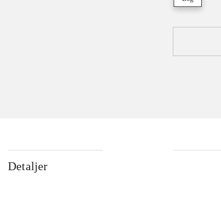
Detaljer
...
...
...
...