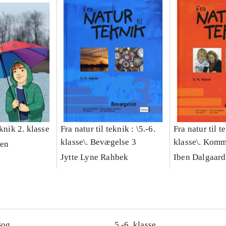
eknik 2. klasse
Fra natur til teknik : \5.-6.
Fra natur til te
klasse\. Bevægelse 3
klasse\. Komm
sen
Jytte Lyne Rahbek
Iben Dalgaard
Bog
5.-6. klasse