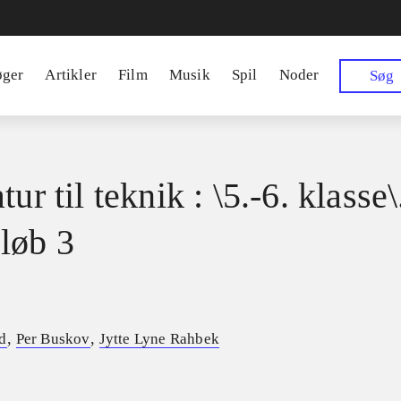
øger
Artikler
Film
Musik
Spil
Noder
Søg
tur til teknik : \5.-6. klasse\
løb 3
,
,
d
Per Buskov
Jytte Lyne Rahbek