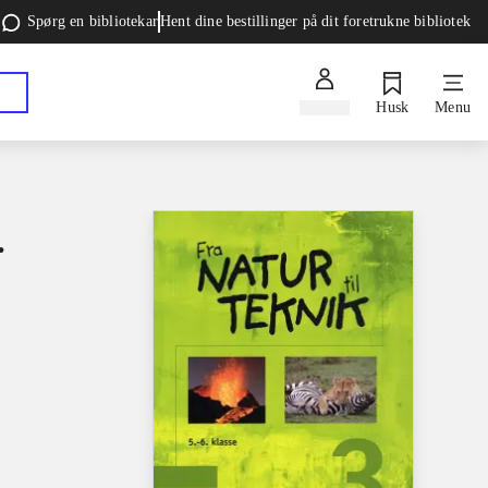
Spørg en bibliotekar
Hent dine bestillinger på dit foretrukne bibliotek
Log ind
Husk
Menu
.