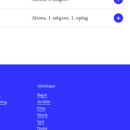
Alinea, 1. udgave, 1. oplag
Afdelinger
k
Bøger
ning
Artikler
Film
Musik
Spil
Noder