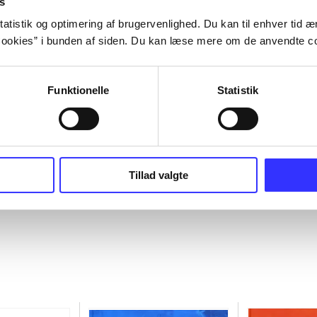
s
atistik og optimering af brugervenlighed. Du kan til enhver tid æn
ookies” i bunden af siden. Du kan læse mere om de anvendte co
Funktionelle
Statistik
Tillad valgte