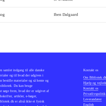
Bog
Iben Dalgaard
en samlet indgang til alle danske
Kontakt os
erialer og til hvad der udgives i
Om Bibliotek.d
 bestille materialer og så hente og
Hjælp og vejled
 bibliotek. Du kan bruge
Kontakt os
 at søge frem, hvad der er udgivet af
Privatlivspolitik
sskrifter, artikler, e-bøger,
Leverandører
bliotek.dk er altså ikke et fysisk
English