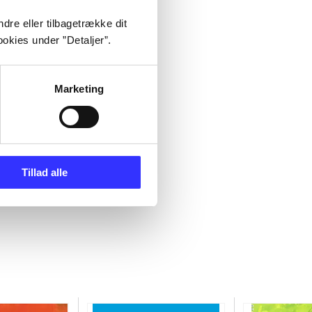
dre eller tilbagetrække dit
okies under ”Detaljer”.
Marketing
Tillad alle