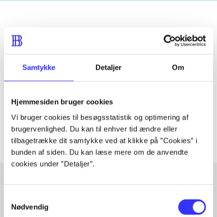
Tidsskrift
Artiklen er en del af
Samtykke
Detaljer
Om
lorem ipsum dolor sit amet ...
Hjemmesiden bruger cookies
Tidsskrift
Vi bruger cookies til besøgsstatistik og optimering af
Artiklerne i
handler ofte om
brugervenlighed. Du kan til enhver tid ændre eller
tilbagetrække dit samtykke ved at klikke på ”Cookies” i
bunden af siden. Du kan læse mere om de anvendte
cookies under ”Detaljer”.
Samtykkevalg
Artikler med samme emner
Nødvendig
Fra