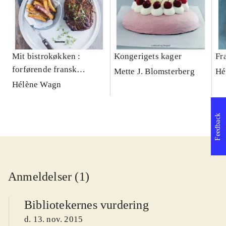
Mit bistrokøkken :
Kongerigets kager
Fr
forførende fransk
Mette J. Blomsterberg
Hé
hverdagsmad
Hélène Wagn
Feedback
Anmeldelser (1)
Bibliotekernes vurdering
d. 13. nov. 2015