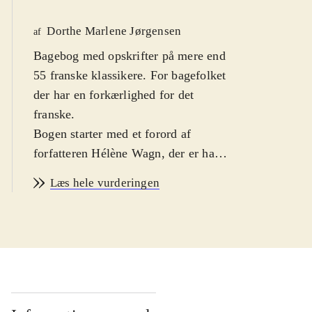
Dorthe Marlene Jørgensen
af
Bagebog med opskrifter på mere end
55 franske klassikere. For bagefolket
der har en forkærlighed for det
franske
.
Bogen starter med et forord af
forfatteren Hélène Wagn, der er halvt
dansk, halvt fransk. Her forklarer hun
Læs hele vurderingen
vigtigheden af ingrediensernes
kvalitet. Derefter følger opskrifterne
inddelt i følgende: små kager, store
kager, tærter, is, sorbet og granité,
desserter og saft, sylt og sødt.
Derefter afsluttes med et dansk og et
fransk register. Hver opskrift følges