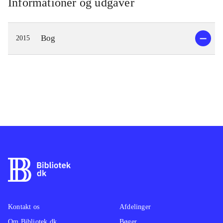
Informationer og udgaver
af et billede af opskriften
.
Virkelig flot bog, hvor opskrifterne
Bog
2015
præsenteres smukt, både med tekst
og smukke billeder. Opskrifterne er
simple og selv de mest fine souffléer
virker overskuelige, selv for en der
aldrig har lavet en soufflé før
.
En anden bog om det franske køkken
er
Den franske bager
, der dog også
har mad og brød med, men med en
nordisk vinkel. Nærværende bog er
mere brugervenlig
.
Kontakt os
Afdelinger
Om Bibliotek.dk
Bøger