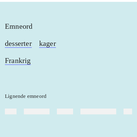
Emneord
desserter
kager
Frankrig
Lignende emneord
heste
børnebøger
ridning
hestesygdomme
vokal