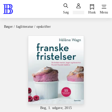
Søg
Log ind
Husk
Menu
Bøger / faglitteratur / opskrifter
Bog, 1. udgave, 2015