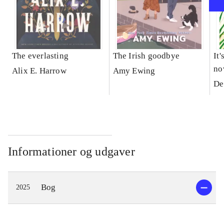
The everlasting
The Irish goodbye
It'
no
Alix E. Harrow
Amy Ewing
De
Informationer og udgaver
Bog
2025