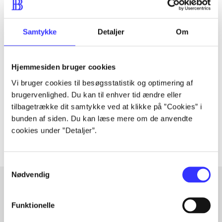
Samtykke
Detaljer
Om
Tidsskrift
Artiklen er en del af
Hjemmesiden bruger cookies
Vi bruger cookies til besøgsstatistik og optimering af
lorem ipsum dolor sit amet ...
brugervenlighed. Du kan til enhver tid ændre eller
Tidsskrift
tilbagetrække dit samtykke ved at klikke på ”Cookies” i
bunden af siden. Du kan læse mere om de anvendte
Artiklerne i
handler ofte om
cookies under ”Detaljer”.
Samtykkevalg
Nødvendig
Artikler med samme emner
Funktionelle
Fra