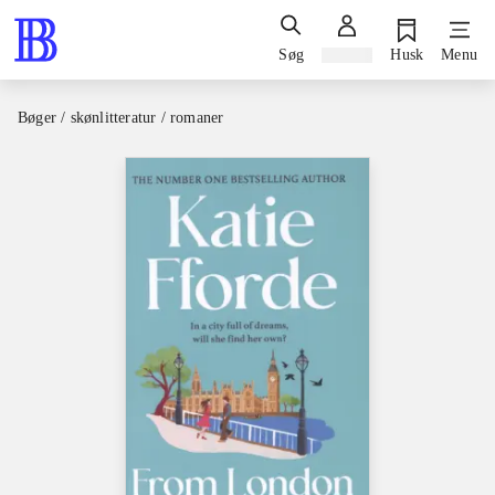
Søg
Log ind
Husk
Menu
Bøger / skønlitteratur / romaner