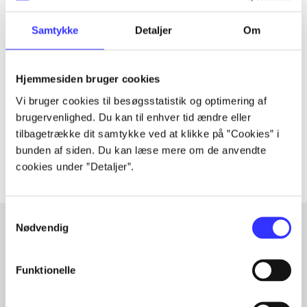
Samtykke
Detaljer
Om
Tidsskrift
Artiklen er en del af
Hjemmesiden bruger cookies
lorem ipsum dolor sit amet ...
Vi bruger cookies til besøgsstatistik og optimering af
brugervenlighed. Du kan til enhver tid ændre eller
Tidsskrift
tilbagetrække dit samtykke ved at klikke på ”Cookies” i
Artiklerne i
handler ofte om
bunden af siden. Du kan læse mere om de anvendte
cookies under ”Detaljer”.
Samtykkevalg
Nødvendig
Artikler med samme emner
Funktionelle
Fra