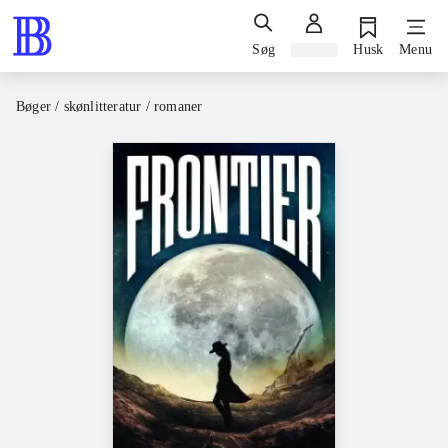
Søg
Log ind
Husk
Menu
Bøger / skønlitteratur / romaner