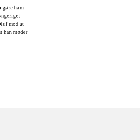
an gøre ham
ongeriget
Oluf med at
om han møder