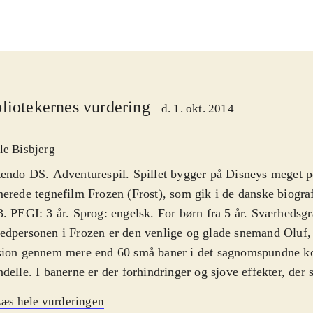
liotekernes vurdering
d. 1. okt. 2014
le Bisbjerg
endo DS. Adventurespil. Spillet bygger på Disneys meget 
erede tegnefilm Frozen (Frost), som gik i de danske biogra
. PEGI: 3 år. Sprog: engelsk. For børn fra 5 år. Sværhedsg
dpersonen i Frozen er den venlige og glade snemand Oluf, 
sion gennem mere end 60 små baner i det sagnomspundne k
delle. I banerne er der forhindringer og sjove effekter, der 
hver bane kan man se hvor meget gods, der er at finde rund
æs hele vurderingen
orien er tynd, og der er desværre ikke andre figurer fra fi