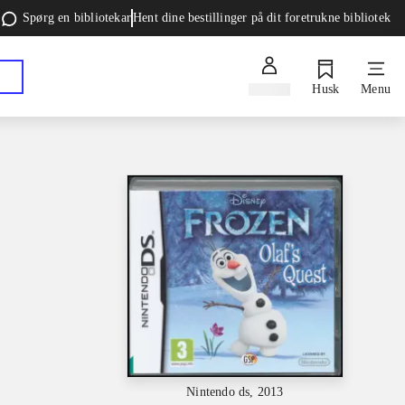
Spørg en bibliotekar
Hent dine bestillinger på dit foretrukne bibliotek
Log ind
Husk
Menu
Nintendo ds, 2013