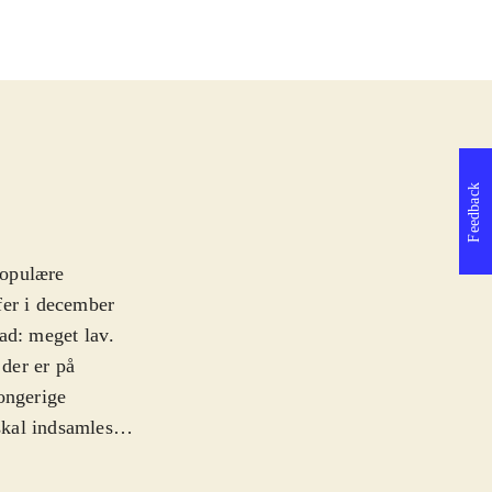
Feedback
populære
fer i december
rad: meget lav
.
der er på
ongerige
skal indsamles.
t om i banen.
lmen med, så man