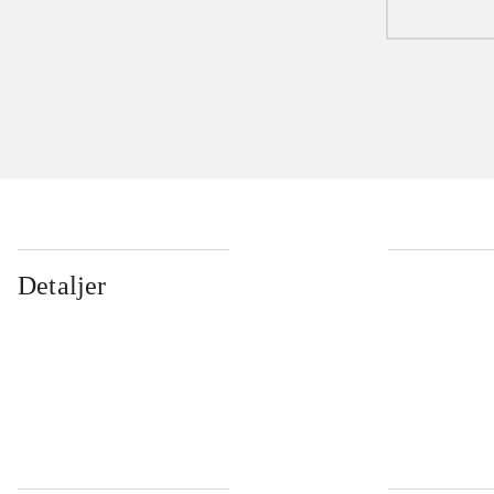
Detaljer
...
...
...
...