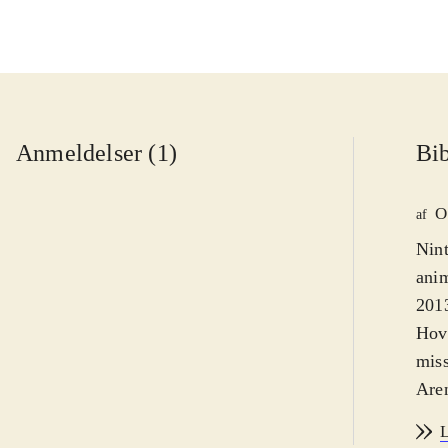
Anmeldelser (1)
Bib
O
af
Nint
anim
2013
Hove
mis
Aren
Før 
L
Hist