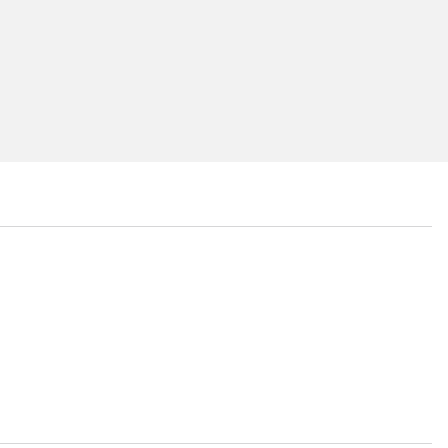
...
...