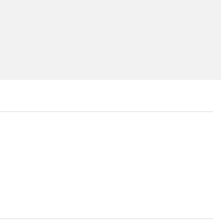
...
...