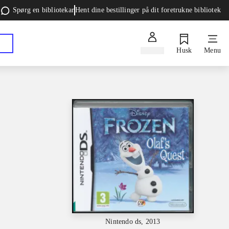
Spørg en bibliotekar
Hent dine bestillinger på dit foretrukne bibliotek
Log ind
Husk
Menu
Nintendo ds, 2013