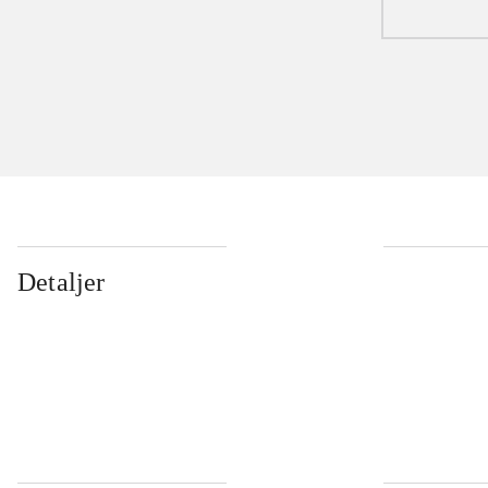
Detaljer
...
...
...
...