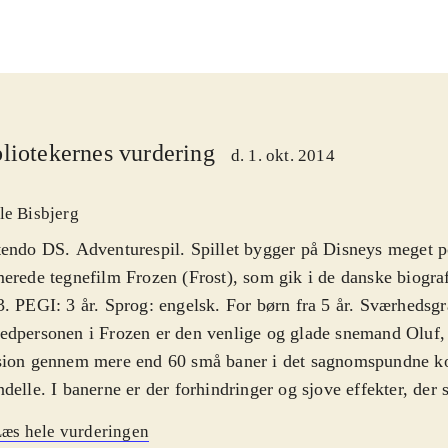
liotekernes vurdering
d. 1. okt. 2014
le Bisbjerg
endo DS. Adventurespil. Spillet bygger på Disneys meget 
erede tegnefilm Frozen (Frost), som gik i de danske biogra
. PEGI: 3 år. Sprog: engelsk. For børn fra 5 år. Sværhedsg
dpersonen i Frozen er den venlige og glade snemand Oluf, 
sion gennem mere end 60 små baner i det sagnomspundne k
delle. I banerne er der forhindringer og sjove effekter, der 
hver bane kan man se hvor meget gods, der er at finde rund
æs hele vurderingen
orien er tynd, og der er desværre ikke andre figurer fra fi