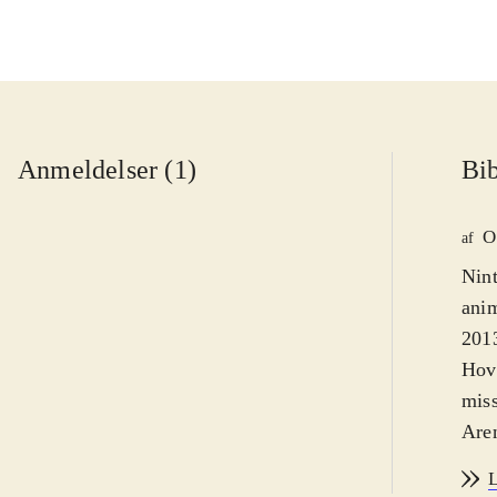
Anmeldelser (1)
Bib
O
af
Nint
anim
2013
Hove
mis
Aren
Før 
L
Hist