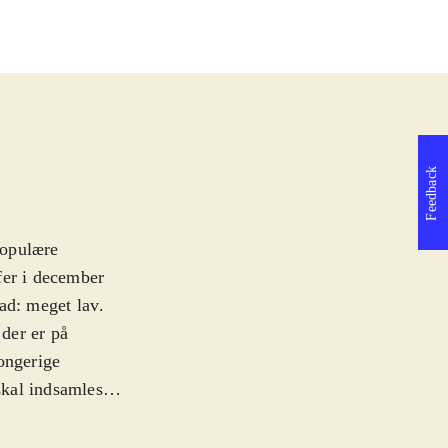
Feedback
populære
fer i december
rad: meget lav
.
der er på
ongerige
skal indsamles.
t om i banen.
lmen med, så man