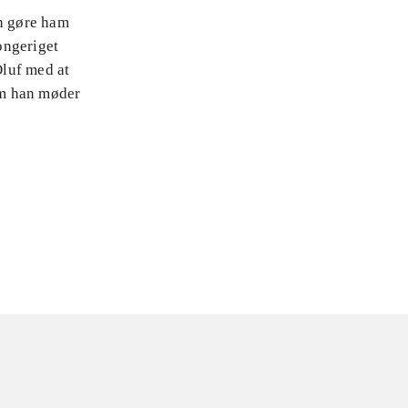
an gøre ham
ongeriget
Oluf med at
om han møder