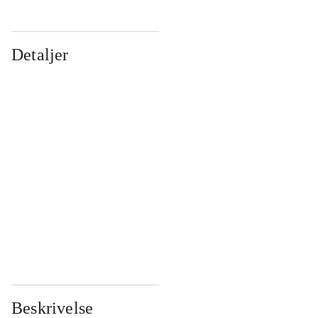
Detaljer
...
...
...
...
...
...
...
...
...
...
...
...
Beskrivelse