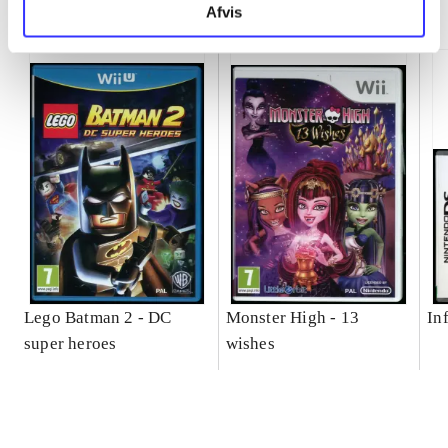
Minder om
Afvis
Lego Batman 2 - DC
Monster High - 13
In
super heroes
wishes