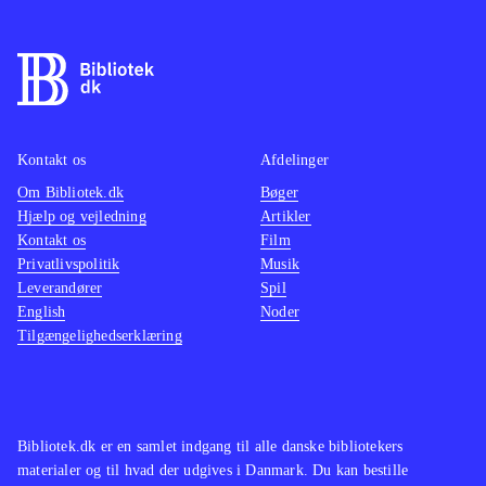
vinterlige nuancer, men senere også i
sommeromgivelser
.
Spillets basale gameplay er ikke på
niveau med adventureklassikere som
fx "Luigiś Mansion" og nye spil som
fx Child of light, men udgivelsen er
Kontakt os
Afdelinger
over gennemsnittet for genren i kraft
Om Bibliotek.dk
Bøger
Hjælp og vejledning
Artikler
af enkelheden og den charmerende
Kontakt os
Film
og sjove hovedfigur
.
Privatlivspolitik
Musik
Spil bygget over film flopper tit. Der
Leverandører
Spil
er nemlig ofte ikke brugt tid nok på
English
Noder
Tilgængelighedserklæring
udvikling af gameplay. Frozen falder
heldigvis ikke i den kategori.
Kombinationen af det enkle
gameplay med den kendte og elskede
Bibliotek.dk er en samlet indgang til alle danske bibliotekers
hovedfigur giver et velfungerende
materialer og til hvad der udgives i Danmark. Du kan bestille