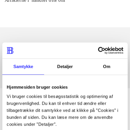
Artiklerne i
handler ofte om
Artikler med samme emner
Fra
Samtykke
Detaljer
Om
Hjemmesiden bruger cookies
Vi bruger cookies til besøgsstatistik og optimering af
brugervenlighed. Du kan til enhver tid ændre eller
tilbagetrække dit samtykke ved at klikke på ”Cookies” i
Artikler
bunden af siden. Du kan læse mere om de anvendte
cookies under ”Detaljer”.
Alle registrerede artikler fordelt på udgivelser