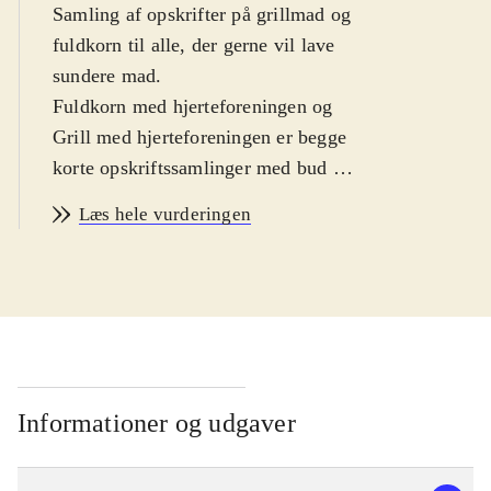
Samling af opskrifter på grillmad og
fuldkorn til alle, der gerne vil lave
sundere mad
.
Fuldkorn med hjerteforeningen og
Grill med hjerteforeningen er begge
korte opskriftssamlinger med bud på
nye, sunde og velsmagende opskrifter
Læs hele vurderingen
med fuldkorn eller til grillen. Begge
indledes med et forord af
Hjerteforeningens administrerende
direktør Inge Vestbo. Fuldkornsbogen
har et par sider med bageråd. Resten
består udelukkende af opskrifter, der
alle kan ses på en indholdsfortegnelse
Informationer og udgaver
forrest i bogen. Grillbogen byder på
opskrifter med grøntsager, fisk og