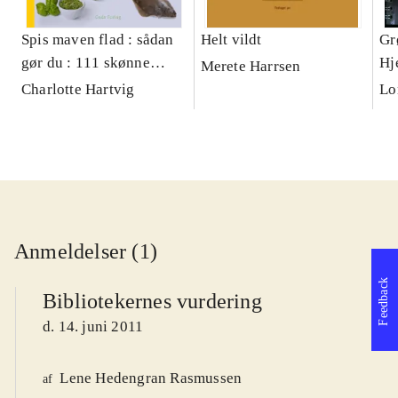
Spis maven flad : sådan
Helt vildt
Gr
gør du : 111 skønne
Hj
Merete Harrsen
opskrifter
Charlotte Hartvig
Lo
Anmeldelser (1)
Feedback
Bibliotekernes vurdering
d. 14. juni 2011
Lene Hedengran Rasmussen
af