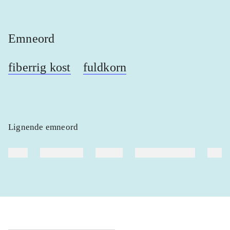
Emneord
fiberrig kost
fuldkorn
Lignende emneord
heste
børnebøger
ridning
hestesygdomme
vokal