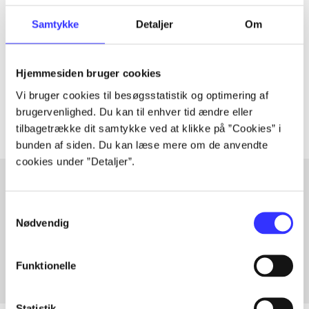
Artiklen er en del af
Samtykke
Detaljer
Om
lorem ipsum dolor sit amet ...
Tidsskrift
Hjemmesiden bruger cookies
Artiklerne i
handler ofte om
Vi bruger cookies til besøgsstatistik og optimering af
brugervenlighed. Du kan til enhver tid ændre eller
tilbagetrække dit samtykke ved at klikke på ”Cookies” i
bunden af siden. Du kan læse mere om de anvendte
cookies under ”Detaljer”.
Samtykkevalg
Artikler med samme emner
Nødvendig
Fra
Funktionelle
Statistik