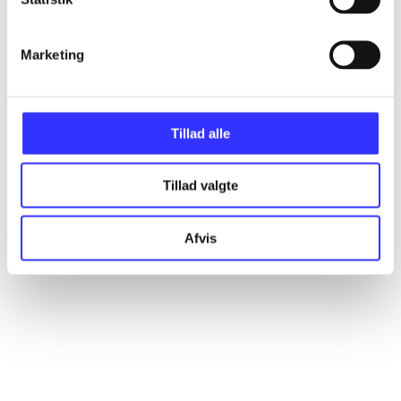
Marketing
Artikler
Alle registrerede artikler fordelt på udgivelser
Tillad alle
...
Tillad valgte
...
Afvis
...
...
...