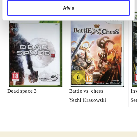
Afvis
Dead space 3
Battle vs. chess
In
Yezhi Krasowski
Se