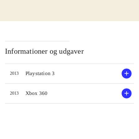
skal man i Fuse undersøge en base,
hvor der fremstilles hemmelige
eksperimenterende våben, men som
nu er blevet erobret af en paramilitær
organisation. I singleplayerdelen kan
der spilles med en af de fire soldater
Informationer og udgaver
i eliteenheden - undervejs kan der frit
skiftes mellem dem. Hver har de
Playstation 3
2013
deres karakteristika, forcer og unikke
våben. Historien kan også spilles i
co-op med to spillere offline og fire
Xbox 360
2013
online. Gameplay er overordnet set i
orden, hvis man er til spil hvor
trigger-knappen skal i bund. På trods
af en del cutscenes, ender man ofte i
rum, med lange skydedueller.