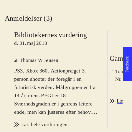
Anmeldelser (3)
Bibliotekernes vurdering
d. 31. maj 2013
Game r
Feedback
Thomas W Jensen
af
PS3, Xbox 360. Actionpræget 3.
Tobias 
af
person shooter der foregår i en
Nr. 136
futuristisk verden. Målgruppen er fra
14 år, mens PEGI er 18.
Læs an
Sværhedsgraden er i genrens lettere
ende, men kan justeres efter behov.
Sproget er engelsk
.
Læs hele vurderingen
Som del af en enhed af elitesoldater