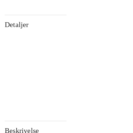
Detaljer
...
...
...
...
...
...
...
...
...
...
...
...
Beskrivelse