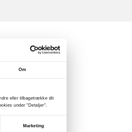
Om
dre eller tilbagetrække dit
okies under ”Detaljer”.
Marketing