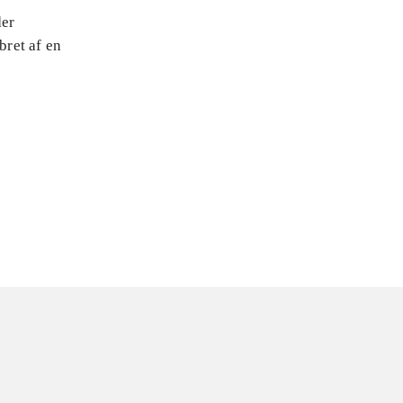
der
bret af en