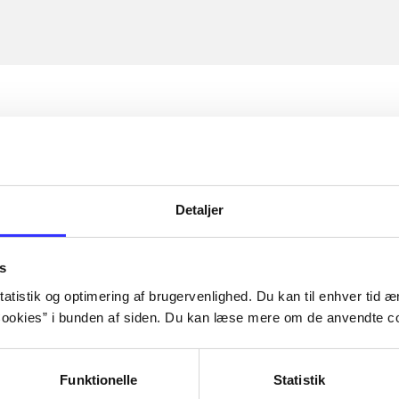
Detaljer
s
atistik og optimering af brugervenlighed. Du kan til enhver tid æn
ookies” i bunden af siden. Du kan læse mere om de anvendte co
Funktionelle
Statistik