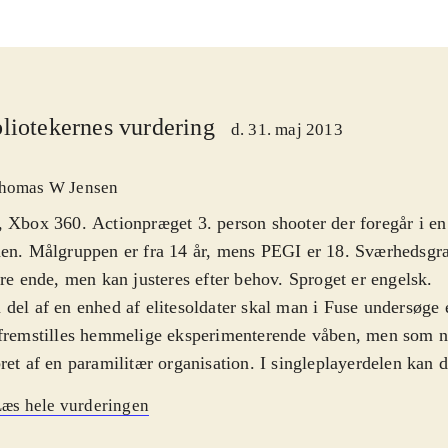
liotekernes vurdering
d. 31. maj 2013
homas W Jensen
 Xbox 360. Actionpræget 3. person shooter der foregår i en 
en. Målgruppen er fra 14 år, mens PEGI er 18. Sværhedsgra
ere ende, men kan justeres efter behov. Sproget er engelsk
.
del af en enhed af elitesoldater skal man i Fuse undersøge 
fremstilles hemmelige eksperimenterende våben, men som n
ret af en paramilitær organisation. I singleplayerdelen kan 
f de fire soldater i eliteenheden - undervejs kan der frit sk
æs hele vurderingen
 har de deres karakteristika, forcer og unikke våben. Histo
les i co-op med to spillere offline og fire online. Gameplay 