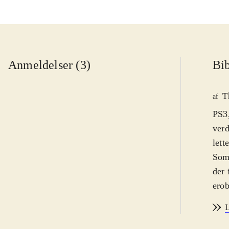
Anmeldelser (3)
Bib
T
af
PS3,
verd
lett
Som 
der 
erob
en a
L
Hver
spil