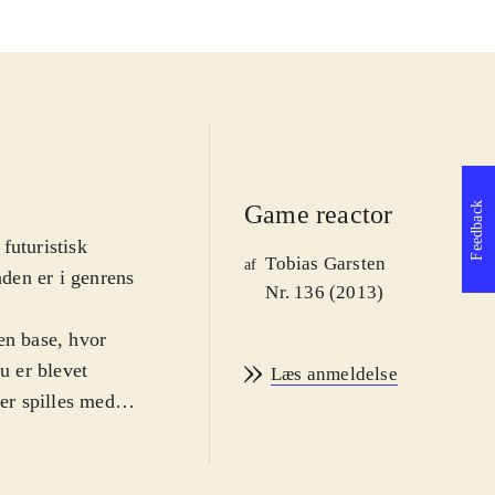
Feedback
Game reactor
futuristisk
Tobias Garsten
af
den er i genrens
Nr. 136 (2013)
en base, hvor
u er blevet
Læs anmeldelse
der spilles med
iftes mellem dem.
rien kan også
er overordnet set