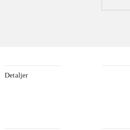
Detaljer
...
...
...
...