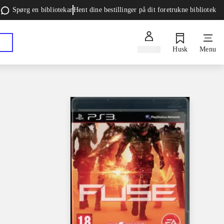
Spørg en bibliotekar
Hent dine bestillinger på dit foretrukne bibliotek
Log ind
Husk
Menu