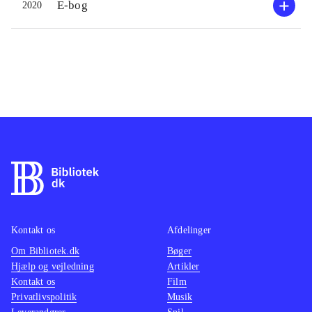
E-bog
2020
Kontakt os
Afdelinger
Om Bibliotek.dk
Bøger
Hjælp og vejledning
Artikler
Kontakt os
Film
Privatlivspolitik
Musik