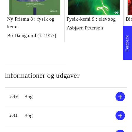
Ny Prisma 8 : fysik og
Fysik-kemi 9 : elevbog
Bi
kemi
Asbjørn Petersen
Pe
Bo Damgaard (f. 1957)
Feedback
Informationer og udgaver
Bog
2019
Bog
2011