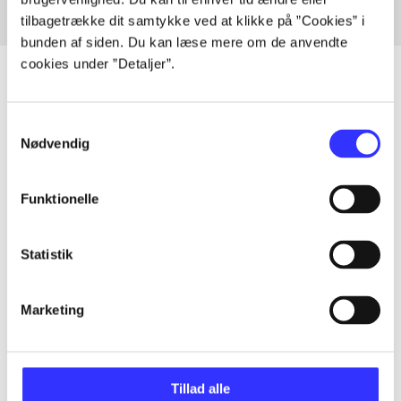
tilbagetrække dit samtykke ved at klikke på ”Cookies” i
bunden af siden. Du kan læse mere om de anvendte
cookies under ”Detaljer”.
Samtykkevalg
Artikler
Nødvendig
Alle registrerede artikler fordelt på udgivelser
Funktionelle
...
Statistik
...
Marketing
...
...
Tillad alle