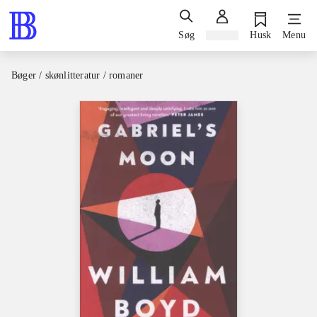
Søg
Log ind
Husk
Menu
Bøger / skønlitteratur / romaner