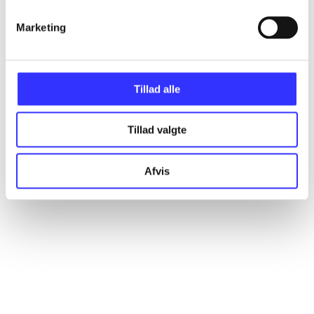
Marketing
Artikler
Alle registrerede artikler fordelt på udgivelser
Tillad alle
...
Tillad valgte
...
Afvis
...
...
...