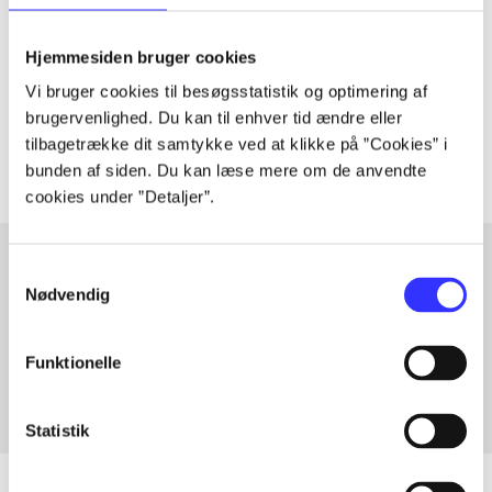
lorem ipsum dolor sit amet ...
Hjemmesiden bruger cookies
Tidsskrift
Vi bruger cookies til besøgsstatistik og optimering af
brugervenlighed. Du kan til enhver tid ændre eller
Artiklerne i
handler ofte om
tilbagetrække dit samtykke ved at klikke på ”Cookies” i
bunden af siden. Du kan læse mere om de anvendte
cookies under ”Detaljer”.
Samtykkevalg
Nødvendig
Artikler med samme emner
Fra
Funktionelle
Statistik