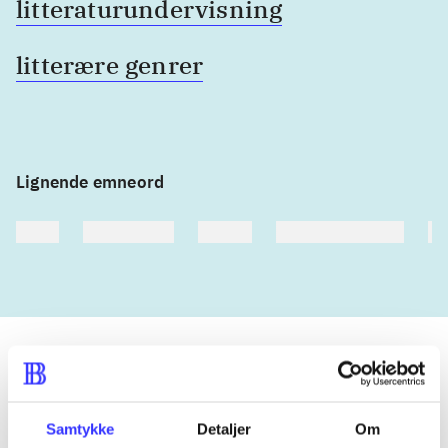
litteraturundervisning
litterære genrer
Lignende emneord
heste
børnebøger
ridning
hestesygdomme
vo
Tidsskrift
Samtykke
Detaljer
Om
Artiklen er en del af