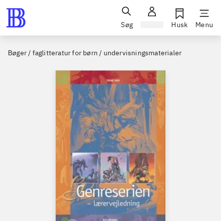
Søg
Log ind
Husk
Menu
Bøger / faglitteratur for børn / undervisningsmaterialer