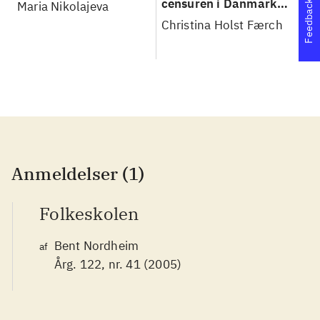
censuren i Danmark
Maria Nikolajeva
Tr
Feedback
fra enevælde til
Christina Holst Færch
Facebook
Anmeldelser (1)
Folkeskolen
Bent Nordheim
af
Årg. 122, nr. 41 (2005)