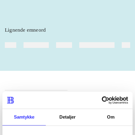
Lignende emneord
heste
børnebøger
ridning
hestesygdomme
vokal
Tidsskrift
Artiklen er en del af
Samtykke
Detaljer
Om
lorem ipsum dolor sit amet ...
Tidsskrift