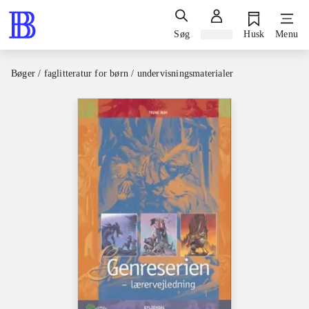
Søg
Log ind
Husk
Menu
Bøger / faglitteratur for børn / undervisningsmaterialer