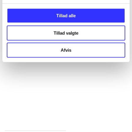
Alle registrerede artikler fordelt på udgivelser
Tillad alle
...
Tillad valgte
...
Afvis
...
...
...