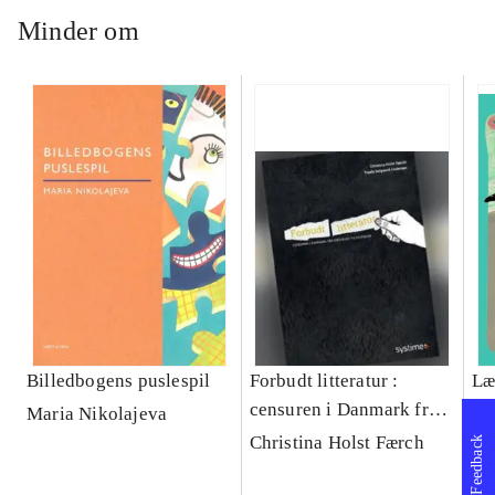
Minder om
Billedbogens puslespil
Forbudt litteratur :
Læ
censuren i Danmark fra
Maria Nikolajeva
Tr
enevælde til Facebook
Christina Holst Færch
Feedback