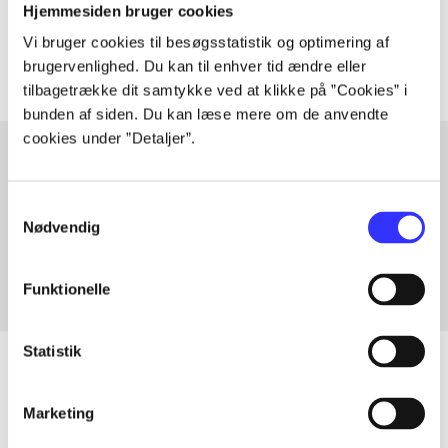
Hjemmesiden bruger cookies
Artiklerne i
handler ofte om
Vi bruger cookies til besøgsstatistik og optimering af
brugervenlighed. Du kan til enhver tid ændre eller
tilbagetrække dit samtykke ved at klikke på ”Cookies” i
bunden af siden. Du kan læse mere om de anvendte
cookies under ”Detaljer”.
Artikler med samme emner
Samtykkevalg
Nødvendig
Fra
Funktionelle
Statistik
Marketing
Artikler