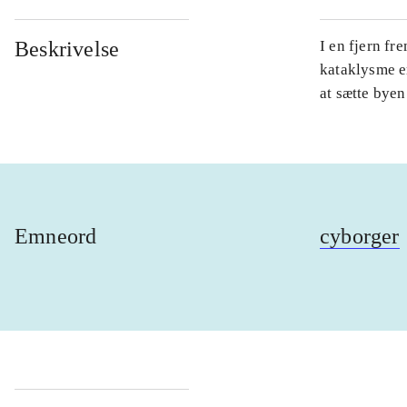
Beskrivelse
I en fjern fr
kataklysme e
at sætte byen 
Emneord
cyborger