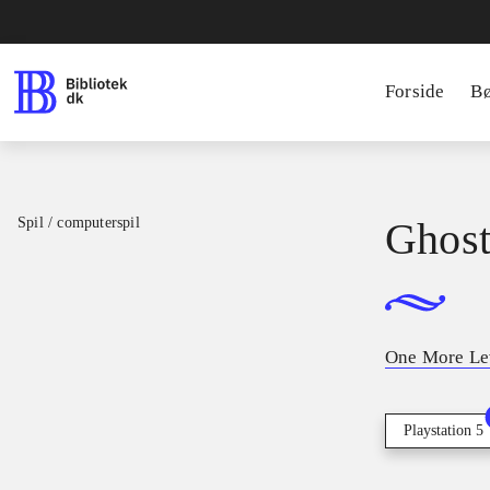
Forside
B
Spil / computerspil
Ghost
One More Le
Playstation 5