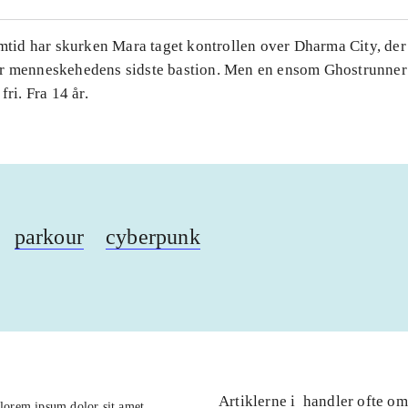
emtid har skurken Mara taget kontrollen over Dharma City, der 
r menneskehedens sidste bastion. Men en ensom Ghostrunner
fri. Fra 14 år.
parkour
cyberpunk
Artiklerne i
handler ofte om
lorem ipsum dolor sit amet ...