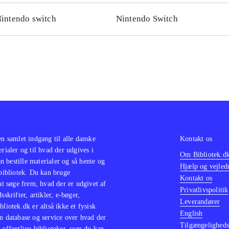
e Runner-stil. På engelsk. PEGI 18
.
intendo switch
Nintendo Switch
kan naturligvis ikke snakke om cyberpunk i 2022 uden at 
erpunk 2077
Mirror's edge
(Playstation 4). Ghostrunners flot
enter leder tankerne tilbage til det klassiske Mirror's edge (
n kan naturligvis ikke snakke om cyberpunk i 2022 uden a
rpunk 2077 (Playstation 4). Ghostrunners flotte parkour el
erne tilbage til det klassiske
(Playstation 3)
.
en samlet indgang til alle danske
Kontakt os
erialer og til hvad der udgives i
Om Bibliotek.d
 bestille materialer og så hente og
Hjælp og vejled
 bibliotek. Du kan bruge
Kontakt os
 at søge frem, hvad der er udgivet af
Privatlivspolitik
sskrifter, artikler, e-bøger,
Leverandører
bliotek.dk er altså ikke et fysisk
English
n database og service over hvad der
Tilgængeligheds
 offentlige biblioteker, som du kan