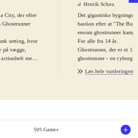
Henrik Schou
af
 City, der efter
Det gigantiske bygningsk
m Ghostrunner
bastion efter at "The Burst
ensom ghostrunner kampen
unk setting, hvor
For alle fra 14 år
.
e på vægge,
Ghostrunner, der er et 1. 
 actionhelt med
ghostrunner - en cyborg-p
aturligvis
magthaverne i Dharma City
Læs hele vurderingen
llets action er
ghostrunner har belejligt
gheder på en
der ønsker at han skal dr
orbedret grafik
.
ghostrunneren bevæbnet me
action i glidende
løbe på vægge, springe st
ret skvatter ned
kugler og angreb
.
ng, så bliver
Ghostrunner er en lineær o
 stemningen og
historie. Spillet er svært
505 Games
den helt rigtige
dør. Det ændrer dog ikke 