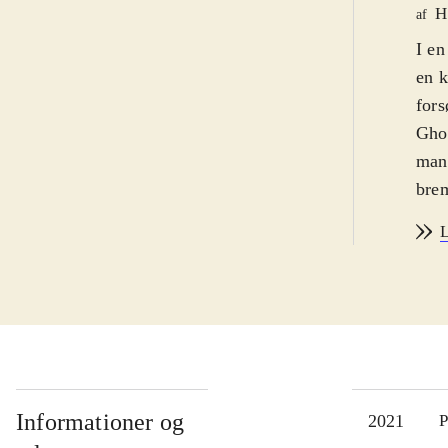
H
af
I en
en 
fors
Ghos
man 
brem
resp
L
huko
temp
gang
Når 
bevæ
af v
spil
Informationer og
2021
P
sett