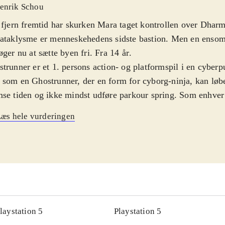
enrik Schou
 fjern fremtid har skurken Mara taget kontrollen over Dharma
kataklysme er menneskehedens sidste bastion. Men en enso
øger nu at sætte byen fri. Fra 14 år
.
trunner er et 1. persons action- og platformspil i en cyberp
som en Ghostrunner, der en form for cyborg-ninja, kan løb
se tiden og ikke mindst udføre parkour spring. Som enhver
ekt for sig selv, har Jack, som hovedpersonen vist hedder, n
æs hele vurderingen
mmelsestab, men en mystisk stemme driver ham fremad. Spi
ofyldt og når det er bedst kombinerer det alle Jack's færdi
. PS5 versionen indeholder enkelte nye elementer, udover f
Ghostrunner kører optimalt er det en fornøjelse med hurtig 
gelser. Når det så ikke kører, som det skal og Jack umotive
ægge, som han skulle løbe på, eller misser et præcisionsspri
let frustrerende. Spillets historie er forholdsvis banal, men
laystation 5
Playstation 5
ingen med de smukke neon-oplyste omgivelser, giver spillet 