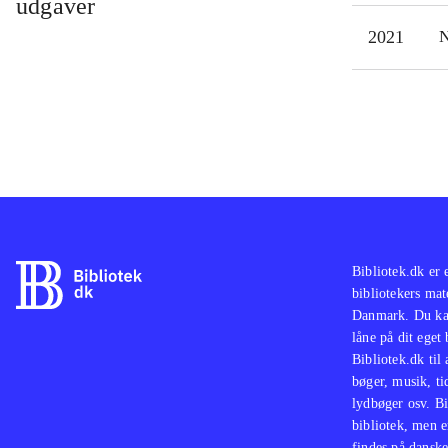
udgaver
Blad
2021
N
Man 
Cyb
elem
3)
Ma
Cybe
tank
Bibliotek.dk er 
bibliotekers mat
Danmark. Du kan
låne på dit eget
Bibliotek.dk til
bøger, musik, tid
lydbøger osv. Bi
bibliotek, men e
findes på danske