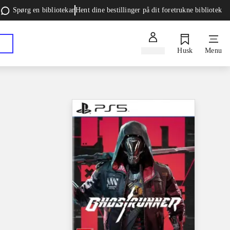
Spørg en bibliotekar
Hent dine bestillinger på dit foretrukne bibliotek
Log ind
Husk
Menu