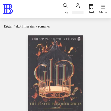
Søg
Log ind
Husk
Menu
Bøger / skønlitteratur / romaner