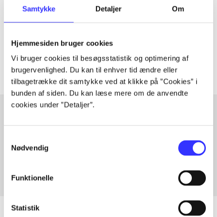
Samtykke
Detaljer
Om
lorem ipsum dolor sit amet ...
Tidsskrift
Hjemmesiden bruger cookies
Artiklerne i
handler ofte om
Vi bruger cookies til besøgsstatistik og optimering af
brugervenlighed. Du kan til enhver tid ændre eller
tilbagetrække dit samtykke ved at klikke på ”Cookies” i
bunden af siden. Du kan læse mere om de anvendte
cookies under ”Detaljer”.
Artikler med samme emner
Samtykkevalg
Fra
Nødvendig
Funktionelle
Statistik