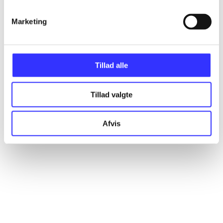
Marketing
Artikler
Alle registrerede artikler fordelt på udgivelser
Tillad alle
...
Tillad valgte
...
Afvis
...
...
...