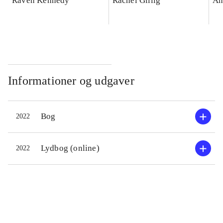
Raven Kennedy
Rachel Gillig
An
Informationer og udgaver
Bog
2022
Lydbog (online)
2022