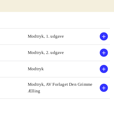
ortættet omkring
 mester i at give
 hele bogen den
f bogen vil
Modtryk, 1. udgave
r er udkommet på
Modtryk, 2. udgave
1, afsnit 1-3
nbefales som
Modtryk
Modtryk, AV Forlaget Den Grimme
Ælling