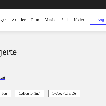
øger
Artikler
Film
Musik
Spil
Noder
Søg
jerte
aug
E-bog
Lydbog (online)
Lydbog (cd-mp3)