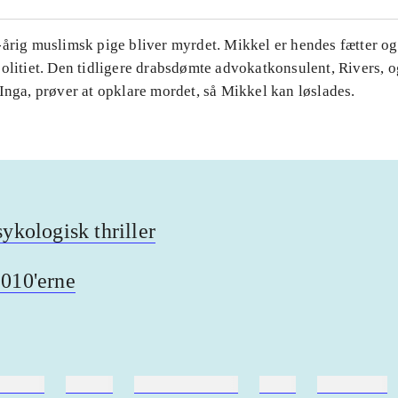
-årig muslimsk pige bliver myrdet. Mikkel er hendes fætter og
politiet. Den tidligere drabsdømte advokatkonsulent, Rivers, 
Inga, prøver at opklare mordet, så Mikkel kan løslades.
sykologisk thriller
010'erne
ebøger
ridning
hestesygdomme
vokal
sygdomme