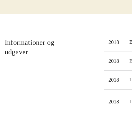
opkl
En p
pers
et i
ydre
Informationer og
2018
hæng
udgaver
Tork
2018
E
den 
samt
2018
L
noge
2018
L