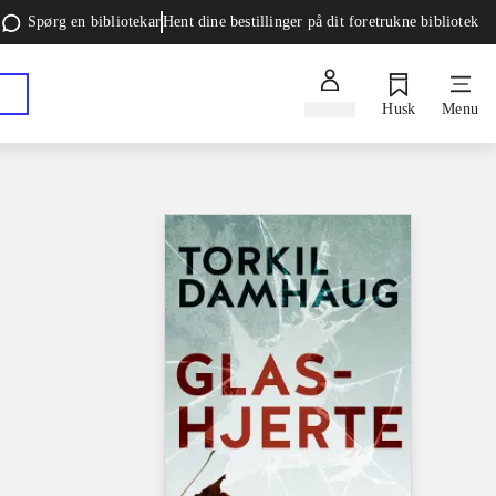
Spørg en bibliotekar
Hent dine bestillinger på dit foretrukne bibliotek
Log ind
Husk
Menu