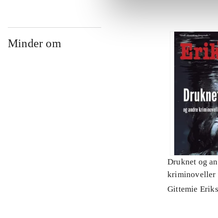
Minder om
Druknet og an
kriminoveller 
novellesamlin
Gittemie Erik