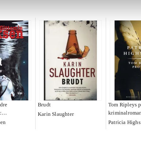
dre
Brudt
Tom Ripleys p
:
kriminalroma
Karin Slaughter
g
sen
Patricia High