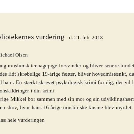
liotekernes vurdering
d. 21. feb. 2018
ichael Olsen
ng muslimsk teenagepige forsvinder og bliver senere funde
es lidt skrøbelige 19-årige fætter, bliver hovedmistænkt, da
 ham. En stærkt skrevet psykologisk krimi for dig, der vil
onskildringer i din krimi
.
årige Mikkel bor sammen med sin mor og sin udviklingshæ
en skov, hvor hans 16-årige muslimske kusine blev myrdet.
igt mistænkt af politiet, da flere af kusinens ejendele dukker
æs hele vurderingen
. Hans bror overværede mordet, men kan ikke fortælle, hva
men med Mikkels nye kæreste, Inga, prøver advokatkonsule