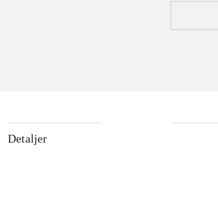
Detaljer
...
...
...
...