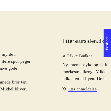
Feedback
litteratursiden.dk
d
t myrdet.
Rikke Bødker
af
 flere spor peger
Ny intens psykologisk kri
 have gode
mørkeste afkroge Mikkel bor sammen med sin mor og broderen Robin i et hus i
udkanten af byen. De har 
mmede bror tæt
 Mikkel bliver
Læs anmeldelse
 op i deres
d han har set.
nten Rivers at