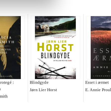
rotegé :
Blindgyde
Esset i ærmet
n
Jørn Lier Horst
E. Annie Prou
smith