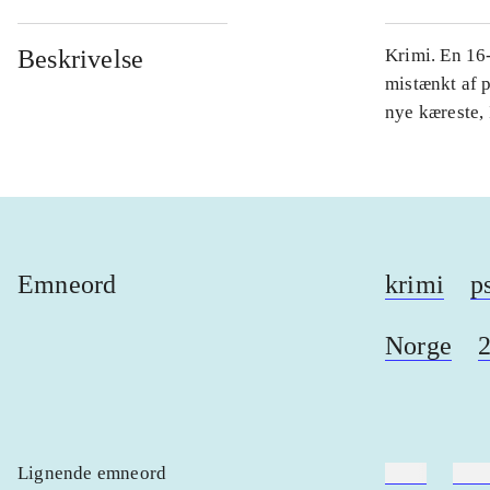
Beskrivelse
Krimi. En 16
mistænkt af 
nye kæreste, 
Emneord
krimi
p
Norge
2
Lignende emneord
heste
børn