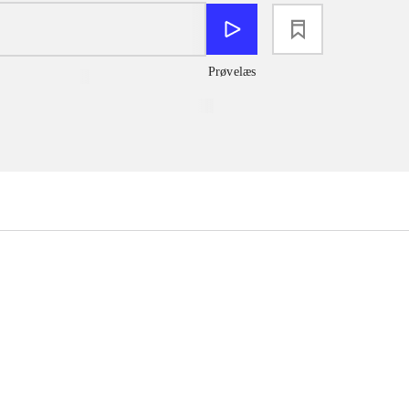
loading
Prøvelæs
...
...
...
...
...
...