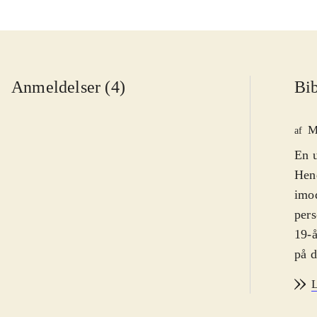
Anmeldelser (4)
Bib
M
af
En u
Hend
imod
pers
19-
på d
hurt
L
hjem
Sam