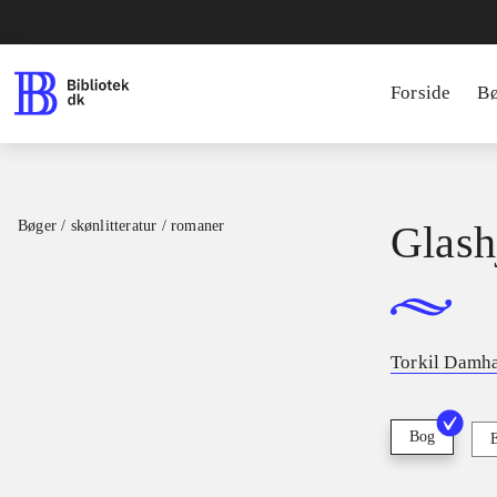
Forside
B
Bøger / skønlitteratur / romaner
Glash
Torkil Damh
Bog