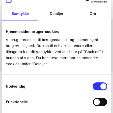
Samtykke
Detaljer
Om
Hjemmesiden bruger cookies
Artikler med samme emner
Vi bruger cookies til besøgsstatistik og optimering af
brugervenlighed. Du kan til enhver tid ændre eller
Fra
tilbagetrække dit samtykke ved at klikke på ”Cookies” i
bunden af siden. Du kan læse mere om de anvendte
cookies under ”Detaljer”.
Samtykkevalg
Nødvendig
Artikler
Funktionelle
Alle registrerede artikler fordelt på udgivelser