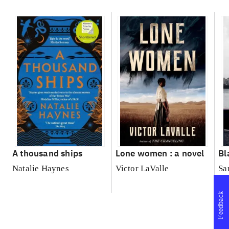
A thousand ships
Lone women : a novel
Bl
Natalie Haynes
Victor LaValle
Sa
Ra
Feedback