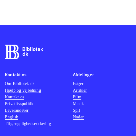
Kontakt os
Afdelinger
Om Bibliotek.dk
Bøger
Hjælp og vejledning
Artikler
Kontakt os
Film
Privatlivspolitik
Musik
Leverandører
Spil
English
Noder
Tilgængelighedserklæring