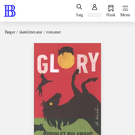
Søg
Log ind
Husk
Menu
Bøger / skønlitteratur / romaner