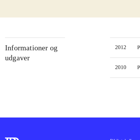
nytt
skær
af f
svær
en f
kons
Informationer og
2012
P
Spil
udgaver
tilb
2010
P
af B
Spil
præs
adre
førs
bibl