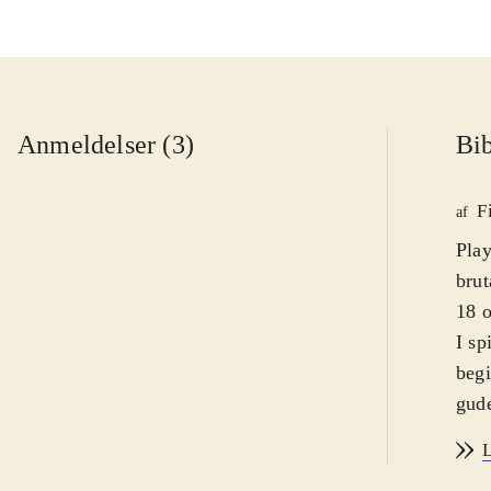
Anmeldelser (3)
Bib
F
af
Play
brut
18 o
I sp
begi
gude
hist
L
ind 