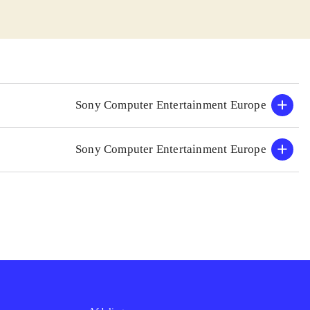
ldt ud. På
dt andet i form
Spillet rummer 4
. Spillet rummer
endnu har set på
Sony Computer Entertainment Europe
m begge har været
sigt i nærheden
Sony Computer Entertainment Europe
nsol. Man bliver
ske våben og
en fra sig når
g store