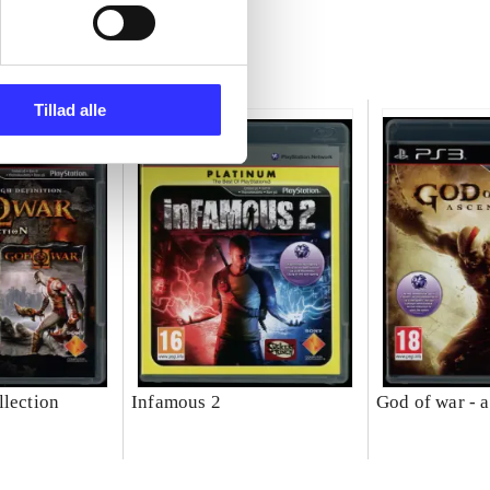
Tillad alle
llection
Infamous 2
God of war - 