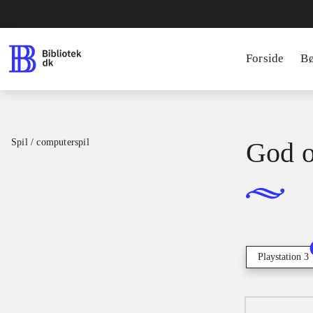
Forside
B
Spil / computerspil
God o
Playstation 3