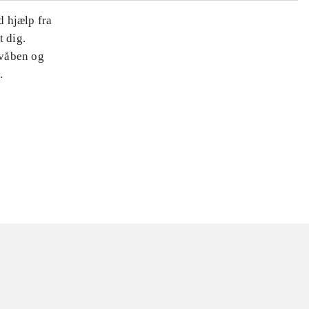
d hjælp fra
t dig.
 våben og
.