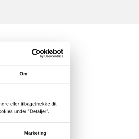
Om
dre eller tilbagetrække dit
okies under ”Detaljer”.
Marketing