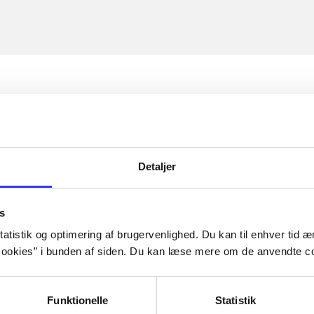
Detaljer
s
atistik og optimering af brugervenlighed. Du kan til enhver tid æn
ookies” i bunden af siden. Du kan læse mere om de anvendte co
Funktionelle
Statistik