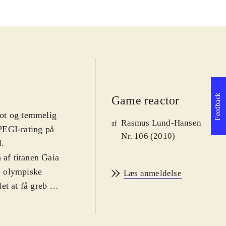
Feedback
Game reactor
flot og temmelig
Rasmus Lund-Hansen
af
 PEGI-rating på
Nr. 106 (2010)
l
.
 af titanen Gaia
e olympiske
Læs anmeldelse
 let at få greb om
 let at sætte sig
åben, hvis