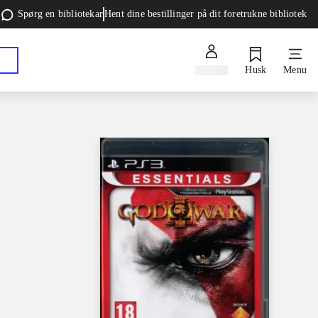
Spørg en bibliotekar
Hent dine bestillinger på dit foretrukne bibliotek
Log ind
Husk
Menu