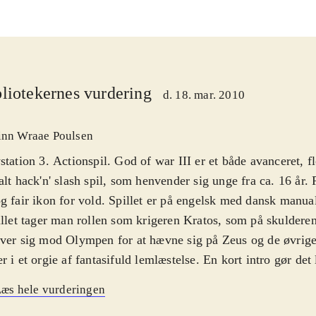
liotekernes vurdering
d. 18. mar. 2010
inn Wraae Poulsen
station 3. Actionspil. God of war III er et både avanceret, 
alt hack'n' slash spil, som henvender sig unge fra ca. 16 år.
g fair ikon for vold. Spillet er på engelsk med dansk manua
illet tager man rollen som krigeren Kratos, som på skulderen
ver sig mod Olympen for at hævne sig på Zeus og de øvrig
r i et orgie af fantasifuld lemlæstelse. En kort intro gør det
orien og komme i gang med spillet. Gameplay er forbilledligt
æs hele vurderingen
i, og spillet rummer en perlerække af fantastiske, magiske v