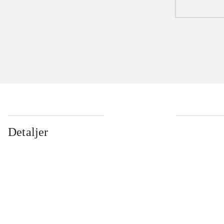
Detaljer
...
...
...
...