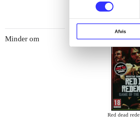
Afvis
Minder om
Red dead red