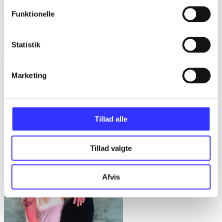
Funktionelle
Statistik
Marketing
Blandt de levende
Sandra Hedegaard Rasmussen
Tillad alle
Tillad valgte
Afvis