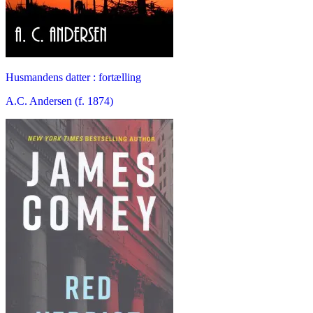
Husmandens datter : fortælling
A.C. Andersen (f. 1874)