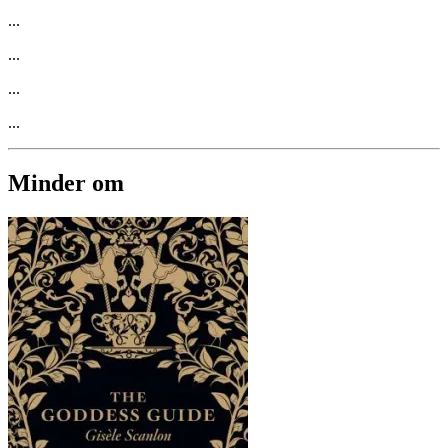
...
...
...
...
Minder om