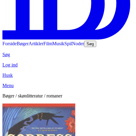
Forside
Bøger
Artikler
Film
Musik
Spil
Noder
Søg
Søg
Log ind
Husk
Menu
Bøger / skønlitteratur / romaner