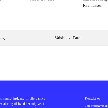
Rasmussen
Bog
Vaishnavi Patel
en samlet indgang til alle danske
Kontakt os
erialer og til hvad der udgives i
Om Bibliotek.d