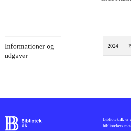
Informationer og
2024
udgaver
Bibliotek.dk er 
bibliotekers mat