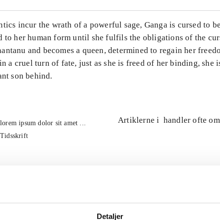
ntics incur the wrath of a powerful sage, Ganga is cursed to 
 to her human form until she fulfils the obligations of the cu
antanu and becomes a queen, determined to regain her freed
in a cruel turn of fate, just as she is freed of her binding, she 
ant son behind.
Artiklerne i
handler ofte om
lorem ipsum dolor sit amet ...
Tidsskrift
Detaljer