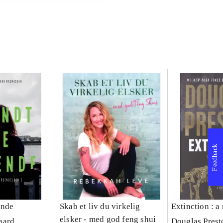
Feedback
ende
Skab et liv du virkelig
Extinction : a
elsker - med god feng shui
aard
Douglas Prest