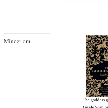
...
Minder om
The goddess 
Gisèle Scanlo