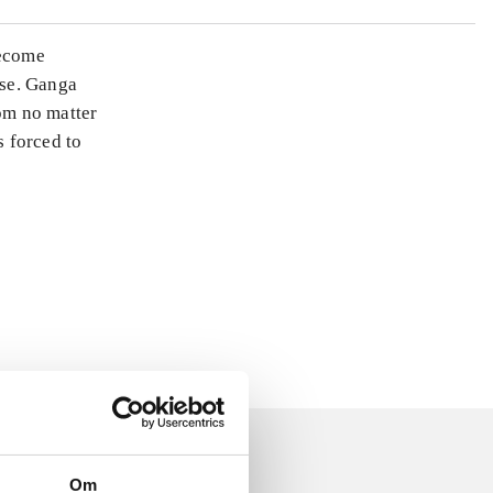
become
rse. Ganga
om no matter
is forced to
Om