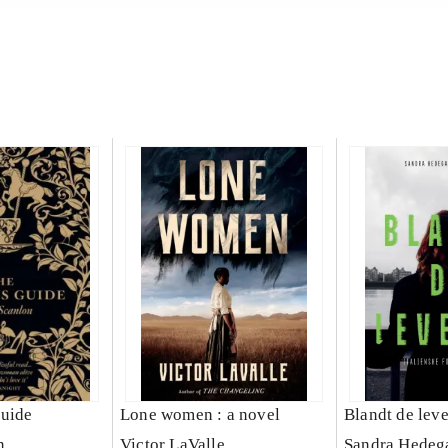
guide
Lone women : a novel
Blandt de lev
n
Victor LaValle
Sandra Hedeg