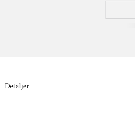
Detaljer
...
...
...
...