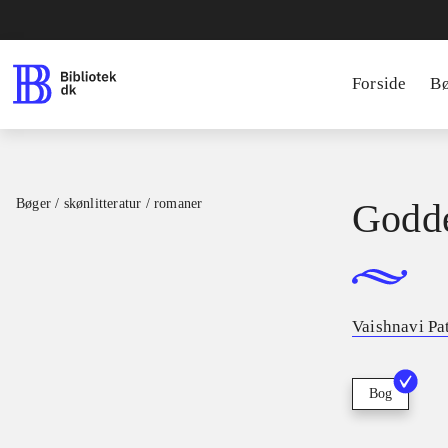
Forside
B
Bøger / skønlitteratur / romaner
Godde
Vaishnavi Pa
Bog