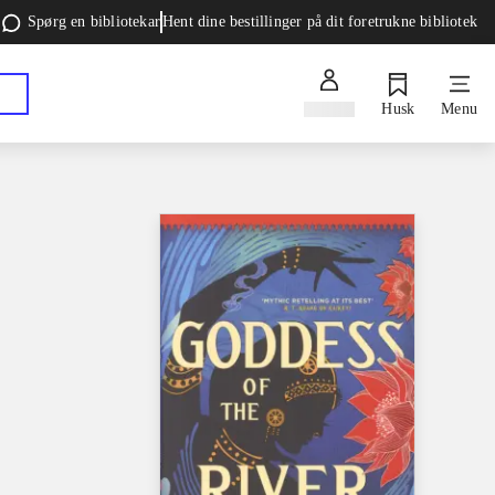
Spørg en bibliotekar
Hent dine bestillinger på dit foretrukne bibliotek
Log ind
Husk
Menu