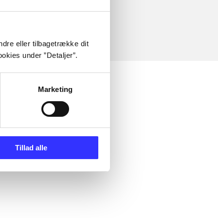
dre eller tilbagetrække dit
okies under ”Detaljer”.
Marketing
Tillad alle