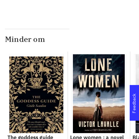
Minder om
Feedback
The goddess guide
Lone women : a novel
Bl