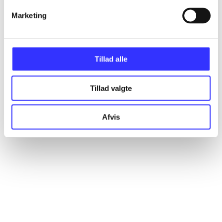
Marketing
Artikler
Alle registrerede artikler fordelt på udgivelser
Tillad alle
...
Tillad valgte
...
Afvis
...
...
...