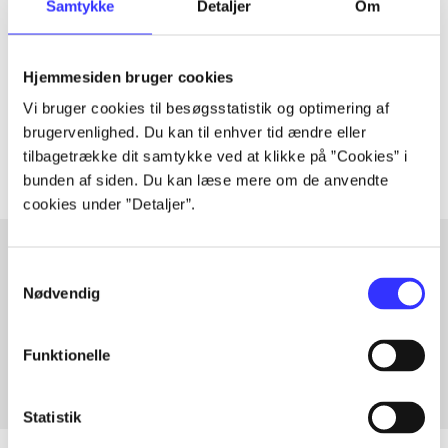
Samtykke
Detaljer
Om
Artiklen er en del af
lorem ipsum dolor sit amet ...
Hjemmesiden bruger cookies
Tidsskrift
Vi bruger cookies til besøgsstatistik og optimering af
Artiklerne i
handler ofte om
brugervenlighed. Du kan til enhver tid ændre eller
tilbagetrække dit samtykke ved at klikke på ”Cookies” i
bunden af siden. Du kan læse mere om de anvendte
cookies under ”Detaljer”.
Samtykkevalg
Artikler med samme emner
Nødvendig
Fra
Funktionelle
Statistik