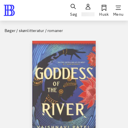
Søg
Log ind
Husk
Menu
Bøger / skønlitteratur / romaner