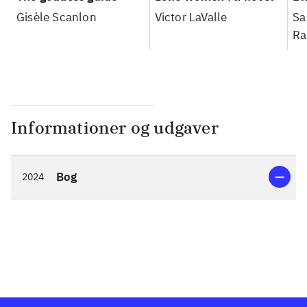
Gisèle Scanlon
Victor LaValle
Sa
Ra
Informationer og udgaver
Bog
2024