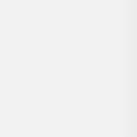
...
...