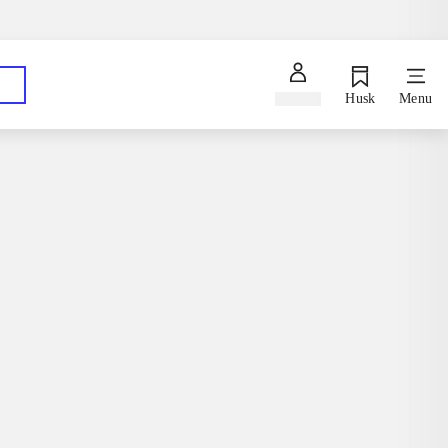
Spørg en bibliotekar
Hent dine bestillinger på dit foretrukne bibliotek
Log ind
Husk
Menu