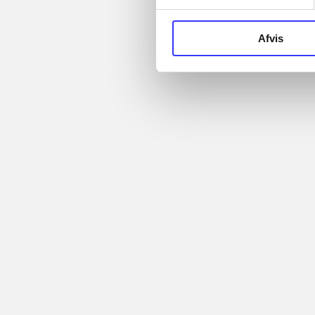
Artikler med
Afvis
samme emner
Fra
...
Artikler
...
...
Alle registrerede artikler
...
fordelt på udgivelser
...
Minder om