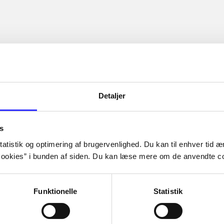
øger
ridning
hestesygdomme
vokal
sygdomme
hestesport
træning
Detaljer
s
Artiklerne i
handler ofte om
lorem ipsum dolor sit amet ...
atistik og optimering af brugervenlighed. Du kan til enhver tid æn
ookies” i bunden af siden. Du kan læse mere om de anvendte co
Tidsskrift
Funktionelle
Statistik