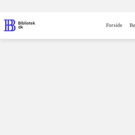
Forside
B
Bøger / faglitteratur