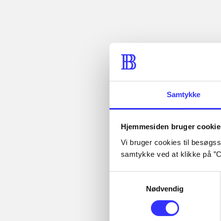
Lignende emneord
Spring over
heste
børneb
Samtykke
Hjemmesiden bruger cookie
Vi bruger cookies til besøgsst
Tidsskrift
samtykke ved at klikke på ”C
Artiklen er en del af
Samtykkevalg
Nødvendig