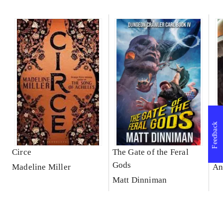
Feedback
Circe
The Gate of the Feral
Th
Gods
Madeline Miller
An
Matt Dinniman