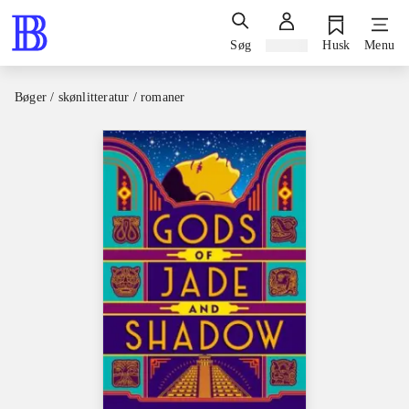
Søg
Log ind
Husk
Menu
Bøger / skønlitteratur / romaner