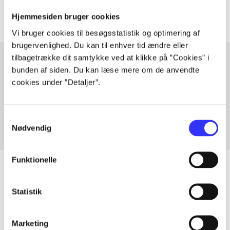
Hjemmesiden bruger cookies
Vi bruger cookies til besøgsstatistik og optimering af
brugervenlighed. Du kan til enhver tid ændre eller
tilbagetrække dit samtykke ved at klikke på ”Cookies” i
bunden af siden. Du kan læse mere om de anvendte
Artikler med samme emner
cookies under ”Detaljer”.
Fra
Samtykkevalg
Nødvendig
Funktionelle
Statistik
Artikler
Alle registrerede artikler fordelt på udgivelser
Marketing