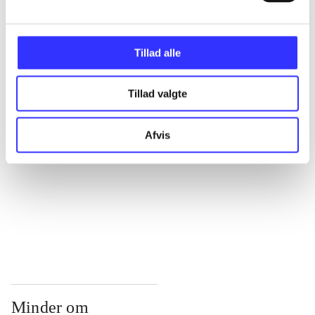
...
Tillad alle
...
Tillad valgte
...
Afvis
...
...
Minder om