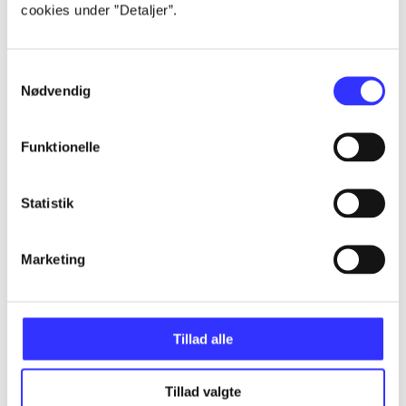
cookies under ”Detaljer”.
Artikler
Alle registrerede artikler fordelt på udgivelser
Samtykkevalg
Nødvendig
...
Funktionelle
...
Statistik
...
Marketing
...
Tillad alle
...
Tillad valgte