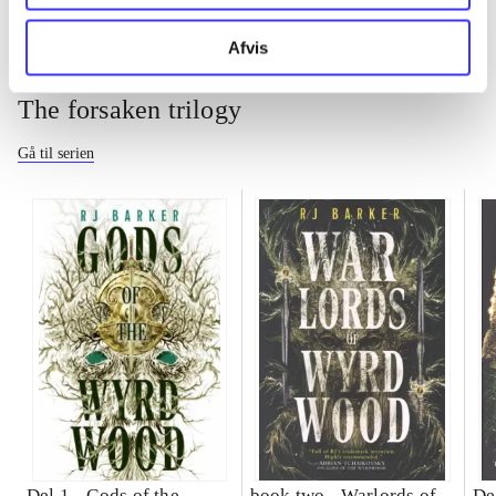
Afvis
The forsaken trilogy
Gå til serien
Del 1 -
Gods of the
book two -
Warlords of
De