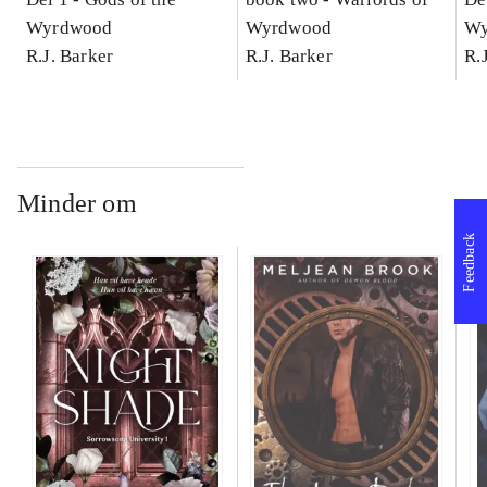
Wyrdwood
Wyrdwood
Wy
R.J. Barker
R.J. Barker
R.
Minder om
Feedback