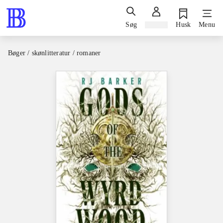
Søg
Log ind
Husk
Menu
Bøger / skønlitteratur / romaner