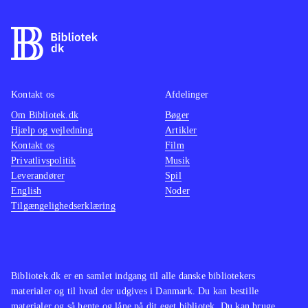
Kontakt os
Afdelinger
Om Bibliotek.dk
Bøger
Hjælp og vejledning
Artikler
Kontakt os
Film
Privatlivspolitik
Musik
Leverandører
Spil
English
Noder
Tilgængelighedserklæring
Bibliotek.dk er en samlet indgang til alle danske bibliotekers
materialer og til hvad der udgives i Danmark. Du kan bestille
materialer og så hente og låne på dit eget bibliotek. Du kan bruge