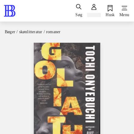
Søg
Log ind
Husk
Menu
Bøger / skønlitteratur / romaner