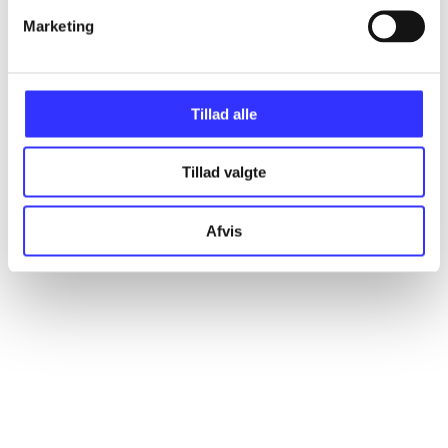
Artikler
Marketing
Alle registrerede artikler fordelt på udgivelser
...
Tillad alle
...
Tillad valgte
Afvis
...
...
...