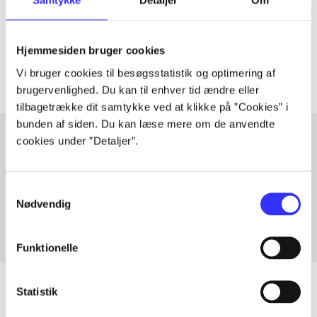
Samtykke
Detaljer
Om
lorem ipsum dolor sit amet ...
Tidsskrift
Artiklerne i
handler ofte om
Hjemmesiden bruger cookies
Vi bruger cookies til besøgsstatistik og optimering af
brugervenlighed. Du kan til enhver tid ændre eller
tilbagetrække dit samtykke ved at klikke på ”Cookies” i
bunden af siden. Du kan læse mere om de anvendte
cookies under ”Detaljer”.
Artikler med samme emner
Fra
Samtykkevalg
Nødvendig
Funktionelle
Statistik