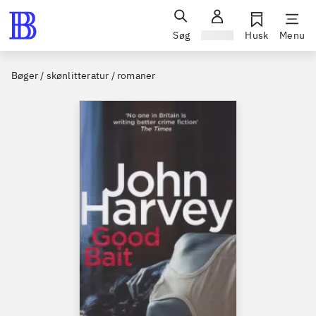
Søg
Log ind
Husk
Menu
Bøger / skønlitteratur / romaner