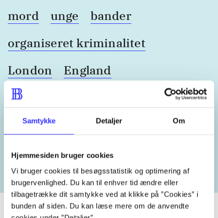
mord
unge
bander
organiseret kriminalitet
London
England
Samtykke
Detaljer
Om
Lignende emneord
heste
børnebøger
ridning
hestesygdomme
vo
Hjemmesiden bruger cookies
Vi bruger cookies til besøgsstatistik og optimering af
brugervenlighed. Du kan til enhver tid ændre eller
tilbagetrække dit samtykke ved at klikke på ”Cookies” i
bunden af siden. Du kan læse mere om de anvendte
cookies under ”Detaljer”.