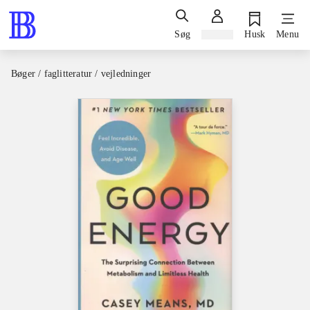
Søg
Log ind
Husk
Menu
Bøger / faglitteratur / vejledninger