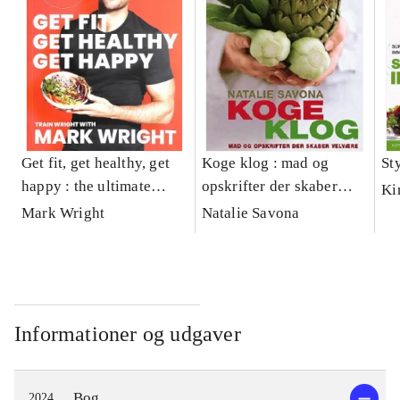
Get fit, get healthy, get
Koge klog : mad og
St
happy : the ultimate
opskrifter der skaber
Ki
guide to being in the best
velvære
Mark Wright
Natalie Savona
shape of your life
Informationer og udgaver
Bog
2024