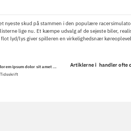
Det nyeste skud på stammen i den populære racersimulato
listerne lige nu. Et kæmpe udvalg af de sejeste biler, reali
 flot lyd/lys giver spilleren en virkelighedsnær køreopleve
Artiklerne i
handler ofte
lorem ipsum dolor sit amet ...
Tidsskrift