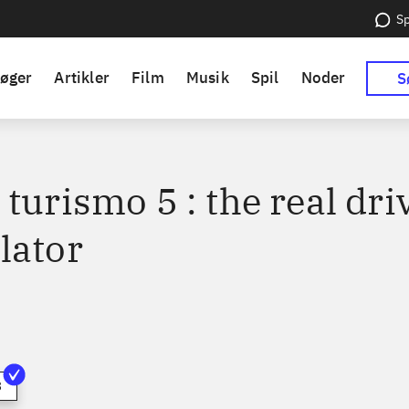
Sp
øger
Artikler
Film
Musik
Spil
Noder
S
turismo 5 : the real dri
lator
3