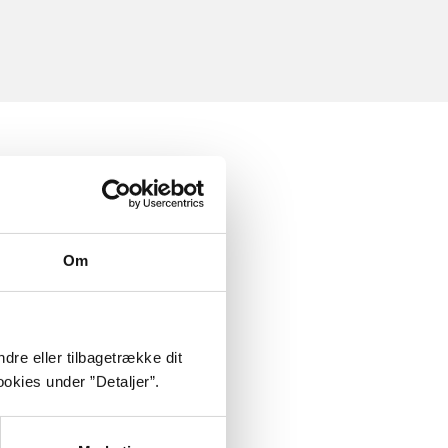
Om
dre eller tilbagetrække dit
okies under ”Detaljer”.