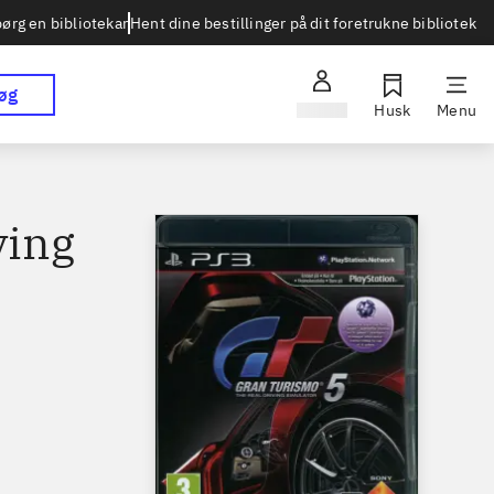
Hent dine bestillinger på dit foretrukne bibliotek
ørg en bibliotekar
øg
Log ind
Husk
Menu
ving