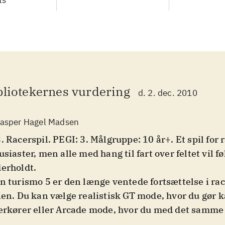
ts
bliotekernes vurdering
d. 2. dec. 2010
asper Hagel Madsen
. Racerspil. PEGI: 3. Målgruppe: 10 år+. Et spil for 
usiaster, men alle med hang til fart over feltet vil fø
erholdt
.
n turismo 5 er den længe ventede fortsættelse i ra
ien. Du kan vælge realistisk GT mode, hvor du gør 
erkører eller Arcade mode, hvor du med det samme 
racer mod computermodstandere eller spiller 2-pla