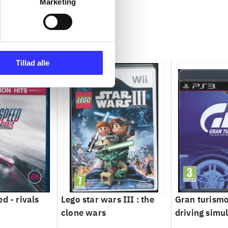
Marketing
Tillad alle
d - rivals
Lego star wars III : the
Gran turismo 
clone wars
driving simu