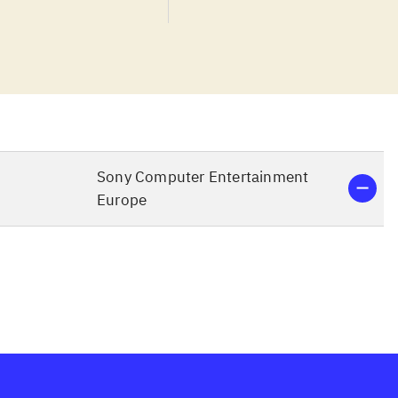
ini og
 mod op til 15
realistisk, at
ver
 mange andre
en standard
level, giver
Sony Computer Entertainment
luksuriøse
Europe
dvendige
d Forza
har det største
line-del.
0, så for at
rende spil