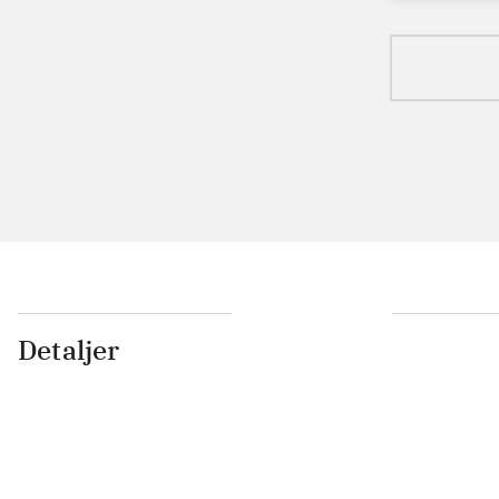
Detaljer
...
...
...
...