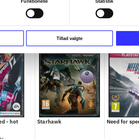
Funktionelle
Statistik
Tillad valgte
ed - hot
Starhawk
Need for spee