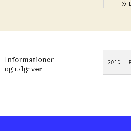
væl
Mer
mod
det
mod
ban
bil
Informationer
2010
P
det
og udgaver
pre
det
Det
mot
udb
Pop
til
ogs