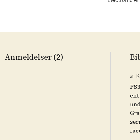
Electronic Ar
Anmeldelser (2)
Bi
K
af
PS3
ent
und
Gra
ser
rac
og 