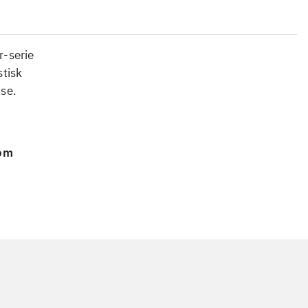
r-serie
stisk
lse.
 om