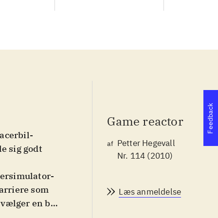
Feedback
Game reactor
racerbil-
Petter Hegevall
af
le sig godt
Nr. 114 (2010)
cersimulator-
karriere som
Læs anmeldelse
vælger en bil
yer. Du kan