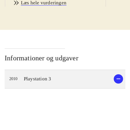
Læs hele vurderingen
Du kan vælge realistisk GT mode,
hvor du gør karriere som racerkører
eller Arcade mode, hvor du med det
samme vælger en bil og racer mod
computermodstandere eller spiller 2-
player. Du kan vælge mellem 1031
virkelige bilmodeller fx Lamborghini
Informationer og udgaver
og Mercedes. For første gang i serien
kan man online race mod op til 15
Playstation 3
2010
modstandere. Bilfysikken, lyseffekter
og lyde virker så realistisk, at det
samlet set er en lækker
køreoplevelse, når man giver
modstanderne baghjul på
Nürnburgring eller en af de mange
andre baner. I spillets hoveddel, GT