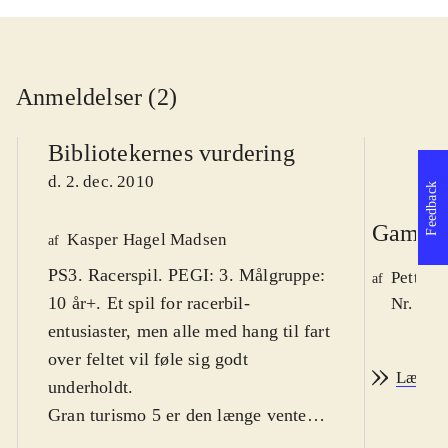
Anmeldelser (2)
Bibliotekernes vurdering
d. 2. dec. 2010
Feedback
Game r
Kasper Hagel Madsen
af
PS3. Racerspil. PEGI: 3. Målgruppe:
Petter 
af
10 år+. Et spil for racerbil-
Nr. 114
entusiaster, men alle med hang til fart
over feltet vil føle sig godt
Læs an
underholdt
.
Gran turismo 5 er den længe ventede
fortsættelse i racersimulator-serien.