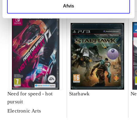
Afvis
Need for speed - hot
Starhawk
Ne
pursuit
Electronic Arts