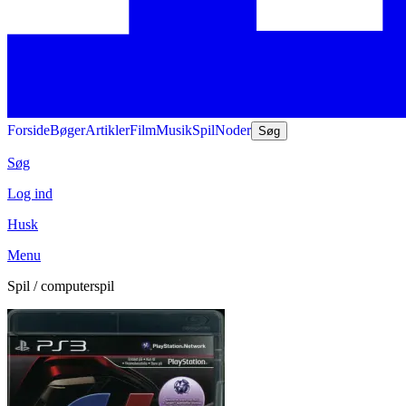
Forside
Bøger
Artikler
Film
Musik
Spil
Noder
Søg
Søg
Log ind
Husk
Menu
Spil / computerspil