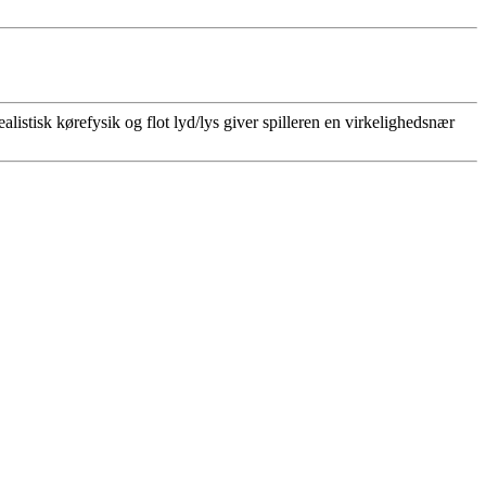
listisk kørefysik og flot lyd/lys giver spilleren en virkelighedsnær