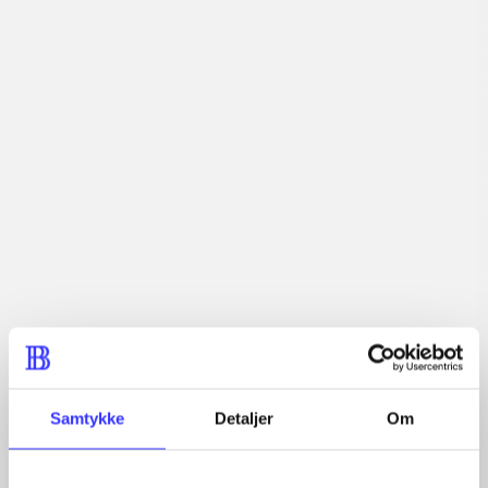
lorem ipsum dolor sit amet ...
Tidsskrift
Artiklerne i
handler ofte om
Artikler med samme emner
Fra
Samtykke
Detaljer
Om
Artikler