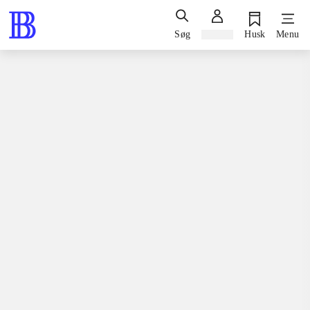
Søg
Log ind
Husk
Menu
Spil / computerspil
Playstation 3, 2010
Gran turismo 5 : the real driving