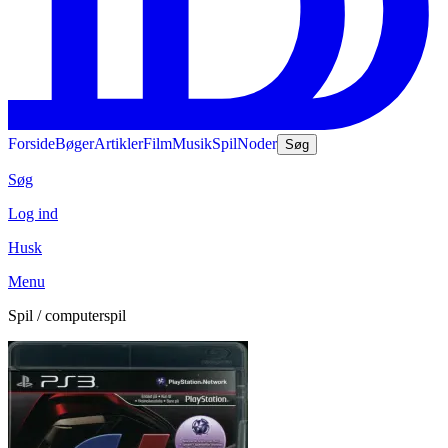
Forside
Bøger
Artikler
Film
Musik
Spil
Noder
Søg
Søg
Log ind
Husk
Menu
Spil / computerspil