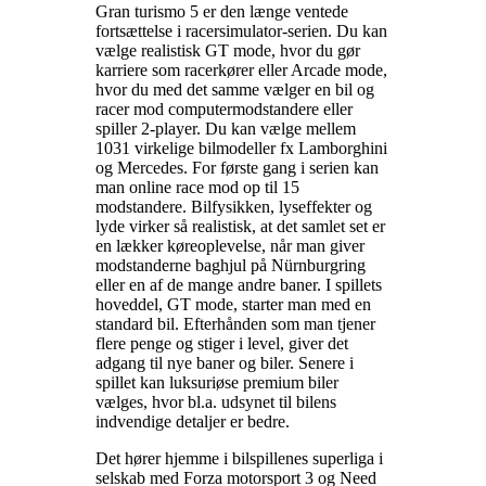
Gran turismo 5 er den længe ventede
fortsættelse i racersimulator-serien. Du kan
vælge realistisk GT mode, hvor du gør
karriere som racerkører eller Arcade mode,
hvor du med det samme vælger en bil og
racer mod computermodstandere eller
spiller 2-player. Du kan vælge mellem
1031 virkelige bilmodeller fx Lamborghini
og Mercedes. For første gang i serien kan
man online race mod op til 15
modstandere. Bilfysikken, lyseffekter og
lyde virker så realistisk, at det samlet set er
en lækker køreoplevelse, når man giver
modstanderne baghjul på Nürnburgring
eller en af de mange andre baner. I spillets
hoveddel, GT mode, starter man med en
standard bil. Efterhånden som man tjener
flere penge og stiger i level, giver det
adgang til nye baner og biler. Senere i
spillet kan luksuriøse premium biler
vælges, hvor bl.a. udsynet til bilens
indvendige detaljer er bedre
.
Det hører hjemme i bilspillenes superliga i
selskab med Forza motorsport 3 og Need