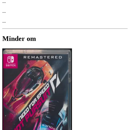
...
...
...
Minder om