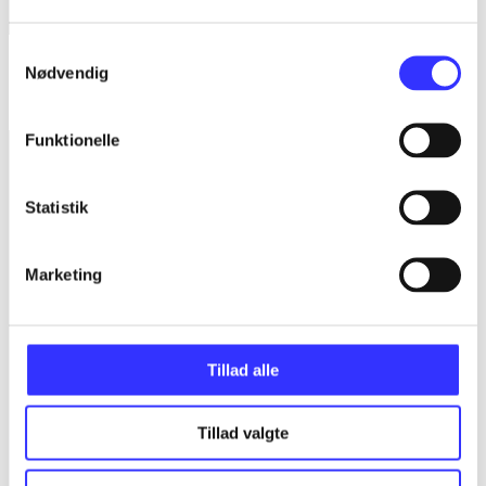
Samtykkevalg
Sonic & all-stars racing transformed
Nødvendig
Sumo Digital
Funktionelle
Statistik
Marketing
Tillad alle
Tillad valgte