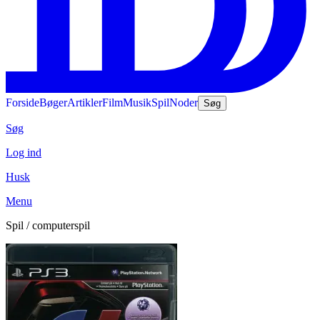
Forside
Bøger
Artikler
Film
Musik
Spil
Noder
Søg
Søg
Log ind
Husk
Menu
Spil / computerspil