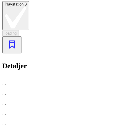
Playstation 3
loading
Detaljer
...
...
...
...
...