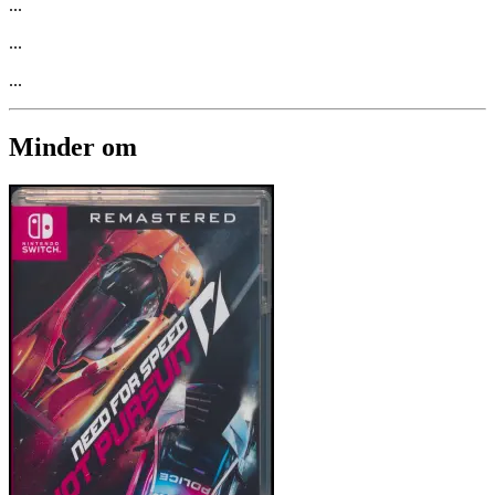
...
...
...
Minder om