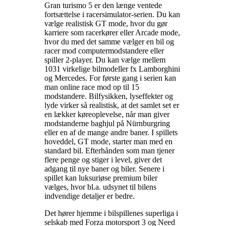
Gran turismo 5 er den længe ventede
fortsættelse i racersimulator-serien. Du kan
vælge realistisk GT mode, hvor du gør
karriere som racerkører eller Arcade mode,
hvor du med det samme vælger en bil og
racer mod computermodstandere eller
spiller 2-player. Du kan vælge mellem
1031 virkelige bilmodeller fx Lamborghini
og Mercedes. For første gang i serien kan
man online race mod op til 15
modstandere. Bilfysikken, lyseffekter og
lyde virker så realistisk, at det samlet set er
en lækker køreoplevelse, når man giver
modstanderne baghjul på Nürnburgring
eller en af de mange andre baner. I spillets
hoveddel, GT mode, starter man med en
standard bil. Efterhånden som man tjener
flere penge og stiger i level, giver det
adgang til nye baner og biler. Senere i
spillet kan luksuriøse premium biler
vælges, hvor bl.a. udsynet til bilens
indvendige detaljer er bedre
.
Det hører hjemme i bilspillenes superliga i
selskab med Forza motorsport 3 og Need