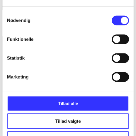
Samtykkevalg
Sonic & all-stars racing transformed
Nødvendig
Sumo Digital
Funktionelle
Statistik
Marketing
Tillad alle
Tillad valgte