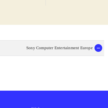
kter og lyde
, når man giver
re baner. I
fterhånden som
 baner og biler.
udsynet til
Sony Computer Entertainment Europe
otorsport 3 og
iler og baner,
ort 3 er kun
n i blodet bør
stammen, der vil
er og baner og