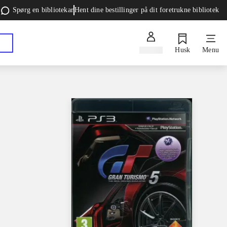
Spørg en bibliotekar
Hent dine bestillinger på dit foretrukne bibliotek
Log ind
Husk
Menu