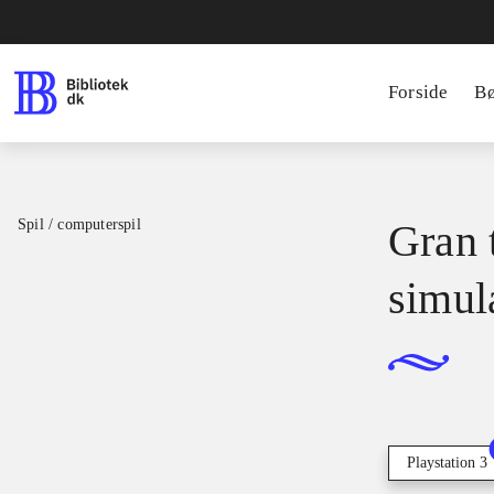
Forside
B
Spil / computerspil
Gran t
simul
Playstation 3