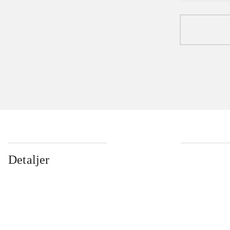
Detaljer
...
...
...
...