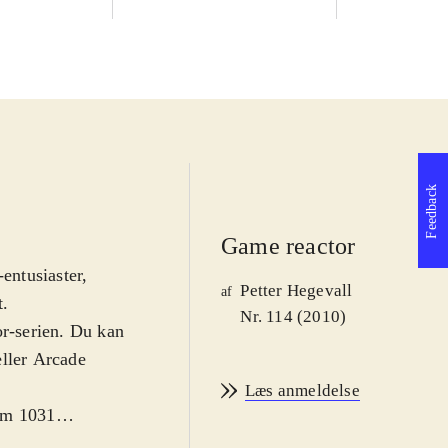
Feedback
Game reactor
entusiaster,
Petter Hegevall
af
t
.
Nr. 114 (2010)
or-serien. Du kan
eller Arcade
Læs anmeldelse
lem 1031
ang i serien kan