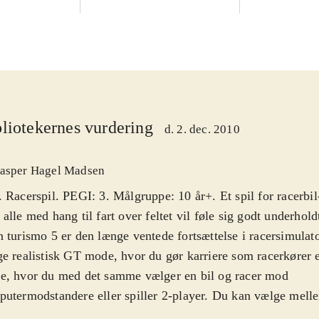
liotekernes vurdering
d. 2. dec. 2010
asper Hagel Madsen
 Racerspil. PEGI: 3. Målgruppe: 10 år+. Et spil for racerbil-
alle med hang til fart over feltet vil føle sig godt underhold
 turismo 5 er den længe ventede fortsættelse i racersimulat
e realistisk GT mode, hvor du gør karriere som racerkører 
e, hvor du med det samme vælger en bil og racer mod
utermodstandere eller spiller 2-player. Du kan vælge mel
elige bilmodeller fx Lamborghini og Mercedes. For første g