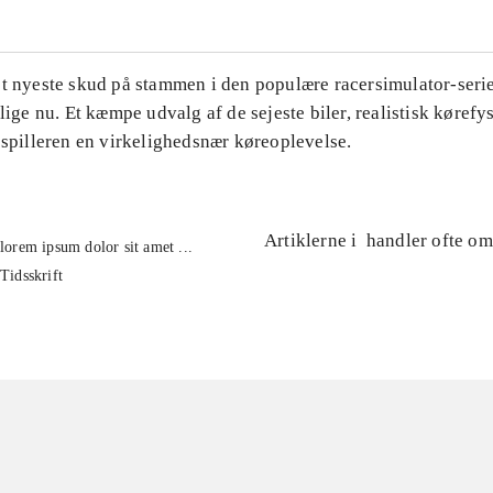
et nyeste skud på stammen i den populære racersimulator-seri
 lige nu. Et kæmpe udvalg af de sejeste biler, realistisk kørefys
 spilleren en virkelighedsnær køreoplevelse.
Artiklerne i
handler ofte om
lorem ipsum dolor sit amet ...
Tidsskrift