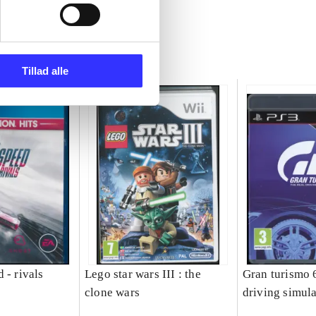
Tillad alle
 - rivals
Lego star wars III : the
Gran turismo 6
clone wars
driving simula