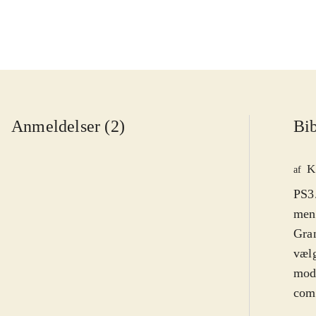
Anmeldelser (2)
Bib
K
af
PS3.
men 
Gran
vælg
mod
comp
virk