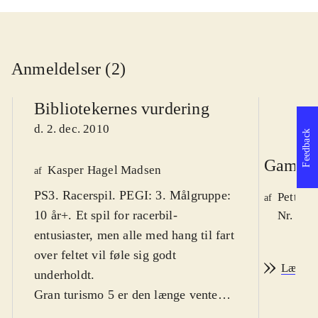
Anmeldelser (2)
Bibliotekernes vurdering
d. 2. dec. 2010
Feedback
Game r
Kasper Hagel Madsen
af
PS3. Racerspil. PEGI: 3. Målgruppe:
Petter 
af
10 år+. Et spil for racerbil-
Nr. 114
entusiaster, men alle med hang til fart
over feltet vil føle sig godt
Læs an
underholdt
.
Gran turismo 5 er den længe ventede
fortsættelse i racersimulator-serien.