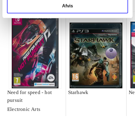
Afvis
Need for speed - hot
Starhawk
Ne
pursuit
Electronic Arts