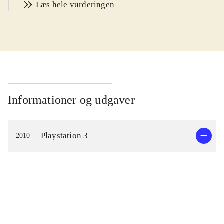
Læs hele vurderingen
Du kan vælge realistisk GT mode,
hvor du gør karriere som racerkører
eller Arcade mode, hvor du med det
samme vælger en bil og racer mod
computermodstandere eller spiller 2-
player. Du kan vælge mellem 1031
virkelige bilmodeller fx Lamborghini
Informationer og udgaver
og Mercedes. For første gang i serien
kan man online race mod op til 15
Playstation 3
2010
modstandere. Bilfysikken, lyseffekter
og lyde virker så realistisk, at det
samlet set er en lækker
køreoplevelse, når man giver
modstanderne baghjul på
Nürnburgring eller en af de mange
andre baner. I spillets hoveddel, GT