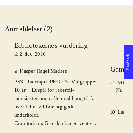
Anmeldelser (2)
Bibliotekernes vurdering
d. 2. dec. 2010
Feedback
Game r
Kasper Hagel Madsen
af
PS3. Racerspil. PEGI: 3. Målgruppe:
Petter 
af
10 år+. Et spil for racerbil-
Nr. 114
entusiaster, men alle med hang til fart
over feltet vil føle sig godt
Læs an
underholdt
.
Gran turismo 5 er den længe ventede
fortsættelse i racersimulator-serien.