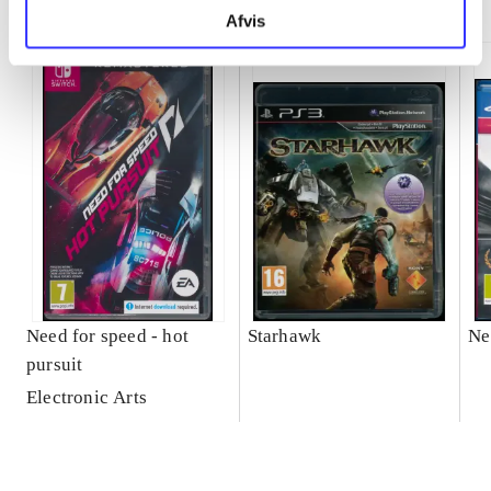
Afvis
Need for speed - hot
Starhawk
Ne
pursuit
Electronic Arts