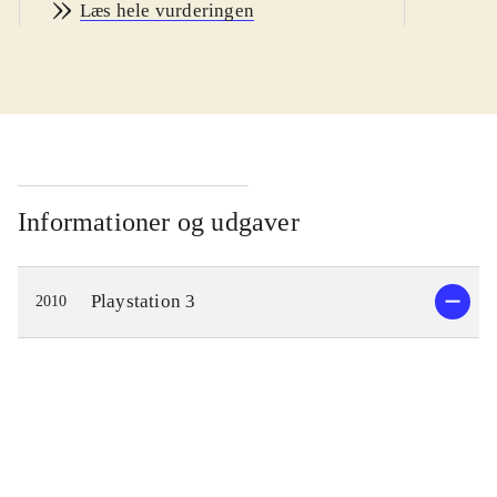
Læs hele vurderingen
Du kan vælge realistisk GT mode,
hvor du gør karriere som racerkører
eller Arcade mode, hvor du med det
samme vælger en bil og racer mod
computermodstandere eller spiller 2-
player. Du kan vælge mellem 1031
virkelige bilmodeller fx Lamborghini
Informationer og udgaver
og Mercedes. For første gang i serien
kan man online race mod op til 15
Playstation 3
2010
modstandere. Bilfysikken, lyseffekter
og lyde virker så realistisk, at det
samlet set er en lækker
køreoplevelse, når man giver
modstanderne baghjul på
Nürnburgring eller en af de mange
andre baner. I spillets hoveddel, GT