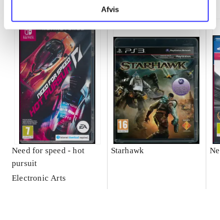
Afvis
Need for speed - hot
Starhawk
Ne
pursuit
Electronic Arts