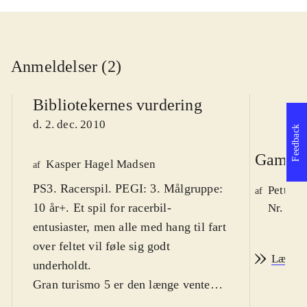
Anmeldelser (2)
Bibliotekernes vurdering
d. 2. dec. 2010
Feedback
Game r
Kasper Hagel Madsen
af
PS3. Racerspil. PEGI: 3. Målgruppe:
Petter 
af
10 år+. Et spil for racerbil-
Nr. 114
entusiaster, men alle med hang til fart
over feltet vil føle sig godt
Læs an
underholdt
.
Gran turismo 5 er den længe ventede
fortsættelse i racersimulator-serien.