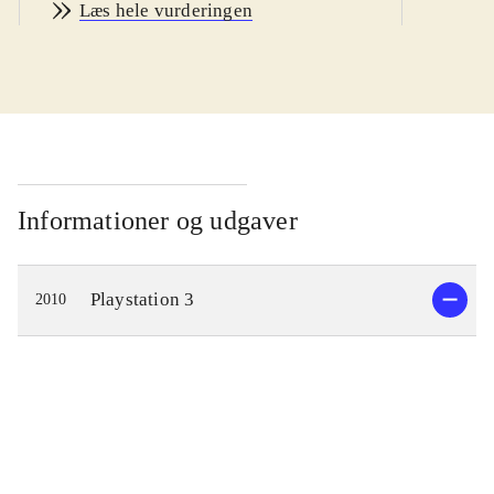
Læs hele vurderingen
Du kan vælge realistisk GT mode,
hvor du gør karriere som racerkører
eller Arcade mode, hvor du med det
samme vælger en bil og racer mod
computermodstandere eller spiller 2-
player. Du kan vælge mellem 1031
virkelige bilmodeller fx Lamborghini
Informationer og udgaver
og Mercedes. For første gang i serien
kan man online race mod op til 15
Playstation 3
2010
modstandere. Bilfysikken, lyseffekter
og lyde virker så realistisk, at det
samlet set er en lækker
køreoplevelse, når man giver
modstanderne baghjul på
Nürnburgring eller en af de mange
andre baner. I spillets hoveddel, GT