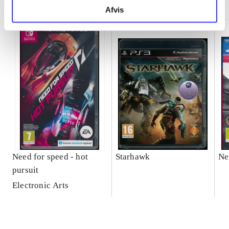
Afvis
Need for speed - hot
Starhawk
Ne
pursuit
Electronic Arts