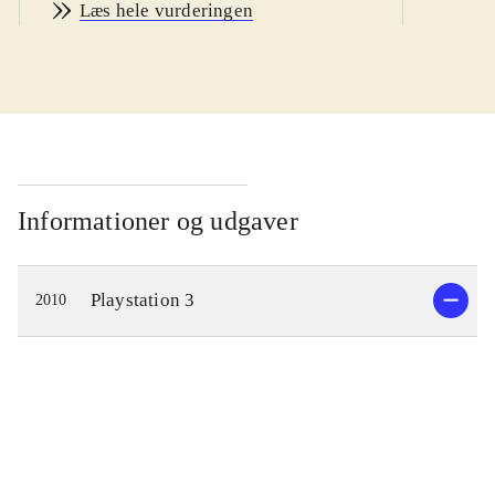
Læs hele vurderingen
Du kan vælge realistisk GT mode,
hvor du gør karriere som racerkører
eller Arcade mode, hvor du med det
samme vælger en bil og racer mod
computermodstandere eller spiller 2-
player. Du kan vælge mellem 1031
virkelige bilmodeller fx Lamborghini
Informationer og udgaver
og Mercedes. For første gang i serien
kan man online race mod op til 15
Playstation 3
2010
modstandere. Bilfysikken, lyseffekter
og lyde virker så realistisk, at det
samlet set er en lækker
køreoplevelse, når man giver
modstanderne baghjul på
Nürnburgring eller en af de mange
andre baner. I spillets hoveddel, GT