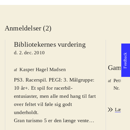
Anmeldelser (2)
Bibliotekernes vurdering
d. 2. dec. 2010
Feedback
Game r
Kasper Hagel Madsen
af
PS3. Racerspil. PEGI: 3. Målgruppe:
Petter 
af
10 år+. Et spil for racerbil-
Nr. 114
entusiaster, men alle med hang til fart
over feltet vil føle sig godt
Læs an
underholdt
.
Gran turismo 5 er den længe ventede
fortsættelse i racersimulator-serien.